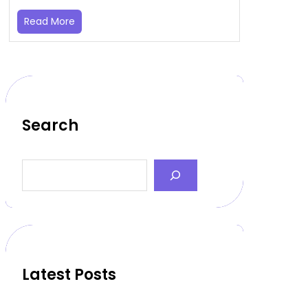
Read More
Search
S
e
a
r
c
h
Latest Posts