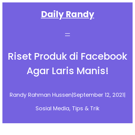
Skip
Daily Randy
to
content
Riset Produk di Facebook
Agar Laris Manis!
Randy Rahman Hussen
|
September 12, 2021
|
Sosial Media
, 
Tips & Trik