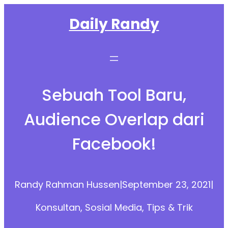
Skip
Daily Randy
to
content
Sebuah Tool Baru,
Audience Overlap dari
Facebook!
Randy Rahman Hussen
|
September 23, 2021
|
Konsultan
, 
Sosial Media
, 
Tips & Trik