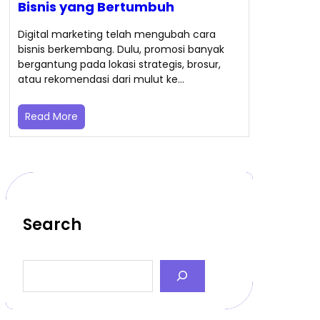
Bisnis yang Bertumbuh
Digital marketing telah mengubah cara
bisnis berkembang. Dulu, promosi banyak
bergantung pada lokasi strategis, brosur,
atau rekomendasi dari mulut ke…
Read More
Search
S
e
a
r