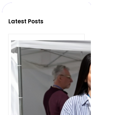
c
h
Latest Posts