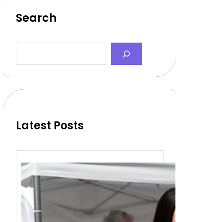
Search
S
e
a
r
c
h
Latest Posts