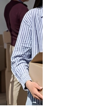
Tok Buat
an, Gimana
teginya ?
Juga Cara
alan Di Tiktokshop
k menjadi tempat
an…