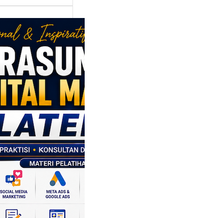
asumber
tal Marketing
en: Membantu
M dan SDM
l Naik Kelas
ui Strategi
al
p daerah memiliki
si ekonomi yang
da, dan Klaten