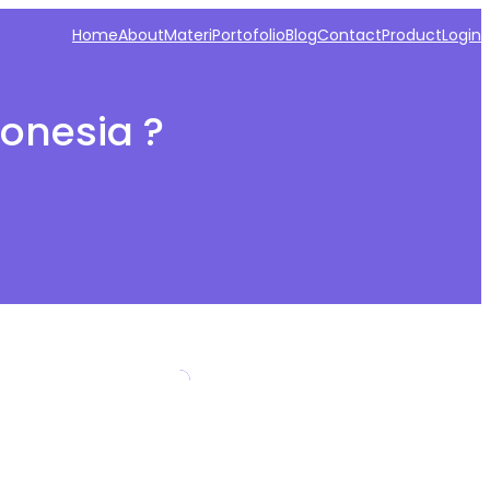
Home
About
Materi
Portofolio
Blog
Contact
Product
Login
donesia ?