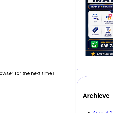
yang
Meng
Bisn
Malan
salah
melah
…
owser for the next time I
Archieve
August 