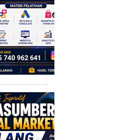
k Bisnis yang
tumbuh
l marketing telah
bah cara bisnis
mbang. Dulu,
si banyak…
asumber
tal Marketing
ng:
yiapkan
ta Digital