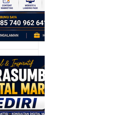
h…
asumber
tal Marketing
ri: Membangun
tegi
asaran
asis Data