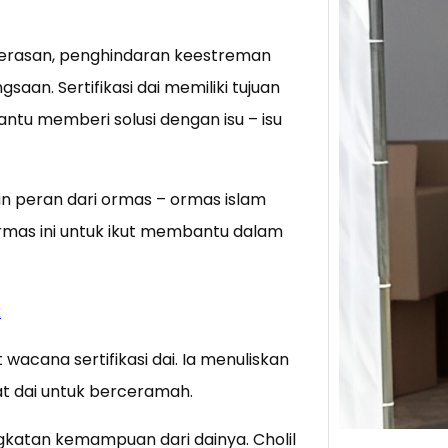
Tik 
ekerasan, penghindaran keestreman
Jual
aan. Sertifikasi dai memiliki tujuan
Stra
tu memberi solusi dengan isu – isu
Baca 
Berju
TikTo
 peran dari ormas – ormas islam
hibur
mas ini untuk ikut membantu dalam
k
wacana sertifikasi dai. Ia menuliskan
rat dai untuk berceramah.
ngkatan kemampuan dari dainya. Cholil