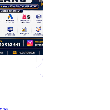
 Siap
hadapi Dunia
is Modern
g dikenal sebagai
 satu kota yang
irkan banyak ide,
2026