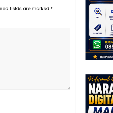
untu
Ber
ired fields are marked
*
Digita
mengu
berke
promo
Nar
Digi
Mala
Men
Talen