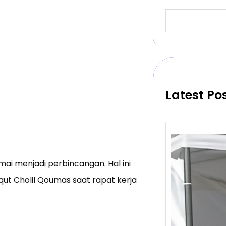
S
e
a
r
c
h
Latest Po
ai menjadi perbincangan. Hal ini
ut Cholil Qoumas saat rapat kerja