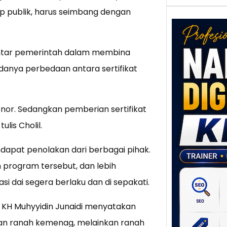
 publik, harus seimbang dengan
antar pemerintah dalam membina
anya perbedaan antara sertifikat
Nar
honor. Sedangkan pemberian sertifikat
Digi
lis Cholil.
Klat
UMK
endapat penolakan dari berbagai pihak.
Loka
Melal
program tersebut, dan lebih
Digit
i dai segera berlaku dan di sepakati.
Setia
poten
UI KH Muhyyidin Junaidi menyatakan
berbe
bukan ranah kemenag, melainkan ranah