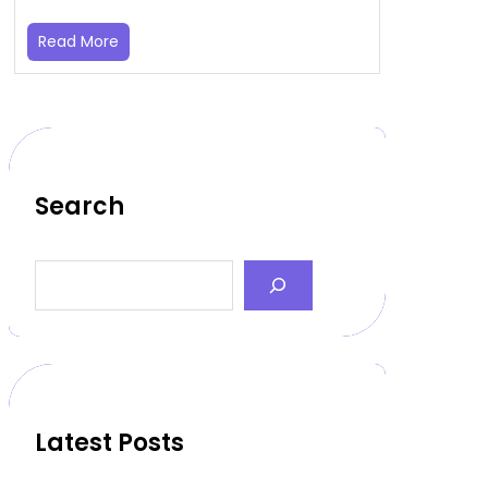
Read More
Search
S
e
a
r
c
h
Latest Posts