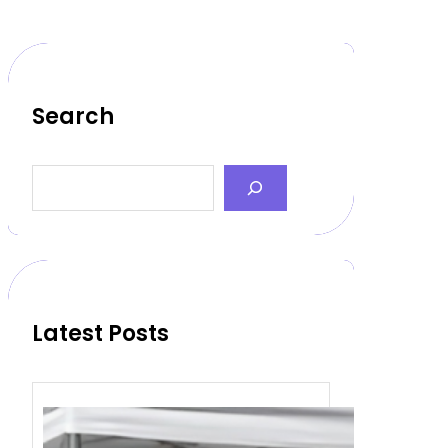
Search
S
e
a
r
c
h
Latest Posts