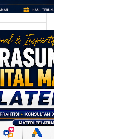
asumber
tal Marketing
en: Membantu
M dan SDM
l Naik Kelas
ui Strategi
al
p daerah memiliki