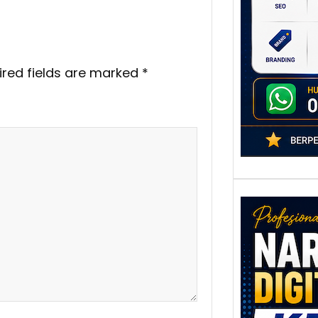
poten
berbe
adala
ired fields are marked
*
Nar
Digi
Kedi