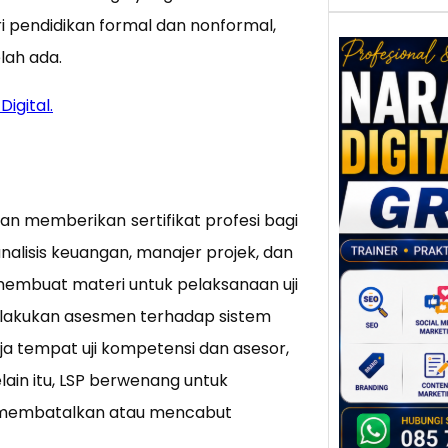
ri pendidikan formal dan nonformal,
lah ada.
Digital.
Nar
Digi
Gres
Meni
Daya
 akan memberikan
sertifikat profesi bagi
dan B
alisis keuangan, manajer projek, dan
Tran
Digit
membuat materi untuk pelaksanaan uji
Perke
elakukan asesmen terhadap sistem
indust
a tempat uji kompetensi dan asesor,
meng
ain itu, LSP berwenang untuk
peru
an membatalkan atau mencabut
mempr