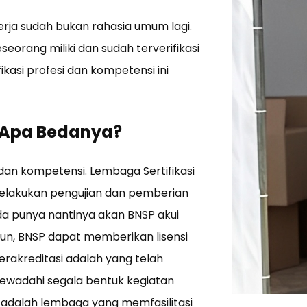
kerja sudah bukan rahasia umum lagi.
Tik 
seorang miliki dan sudah terverifikasi
Jual
Stra
kasi profesi dan kompetensi ini
Baca 
Berju
TikTo
, Apa Bedanya?
hibur
i dan kompetensi. Lembaga Sertifikasi
elakukan pengujian dan pemberian
da punya nantinya akan BNSP akui
amun, BNSP dapat memberikan lisensi
terakreditasi adalah yang telah
ewadahi segala bentuk kegiatan
K) adalah lembaga yang memfasilitasi