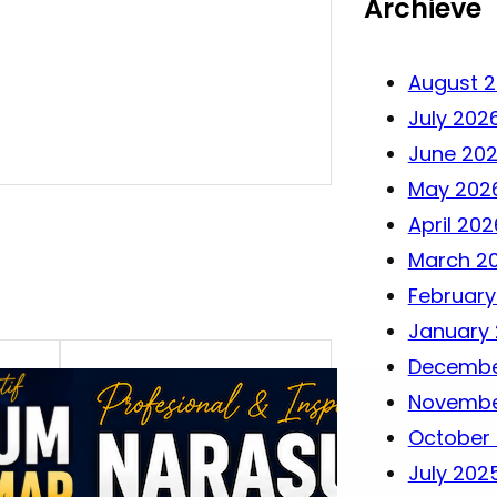
Archieve
August 
July 202
June 20
May 202
April 202
March 2
February
January
Decembe
Novembe
October
July 202