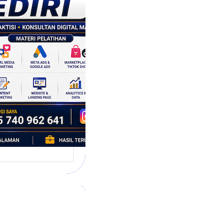
tegi
asaran
asis Data
k Bisnis yang
tumbuh
l marketing telah
bah cara bisnis
mbang. Dulu,
si banyak…