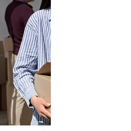
Tok Buat
an, Gimana
teginya ?
Juga Cara
alan Di Tiktokshop
k menjadi tempat
an…