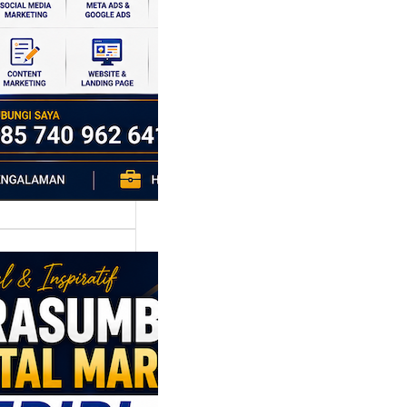
si ekonomi yang
da, dan Klaten
h…
asumber
tal Marketing
ri: Membangun