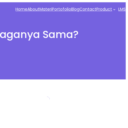
Home
About
Materi
Portofolio
Blog
Contact
Product
LMS
embaganya Sama?