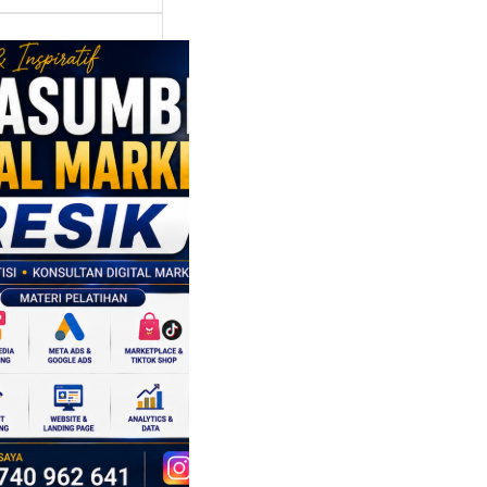
asumber
tal Marketing
ik:
ngkatkan
 Saing SDM
isnis di Era
sformasi
al
mbangan dunia
ri tidak hanya
ubah cara
sahaan
oduksi barang,…