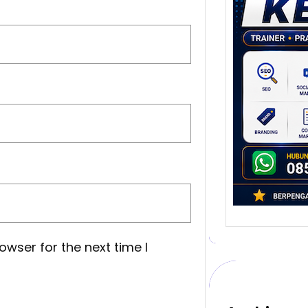
Stra
Pem
Berb
untu
Ber
Digita
mengu
berke
promo
owser for the next time I