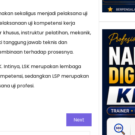
kan sekaligus menjadi pelaksana uji
 pelaksanaan uji kompetensi kerja
 khusus, instruktur pelatihan, mekanik,
iki tanggung jawab teknis dan
pembinaan terhadap prosesnya.
K. Intinya, LSK merupakan lembaga
 kompetensi, sedangkan LSP merupakan
Nar
na uji profesi.
Digi
Klat
UMK
Loka
Melal
Next
Digit
Setia