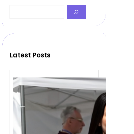
S
e
a
r
c
h
Latest Posts