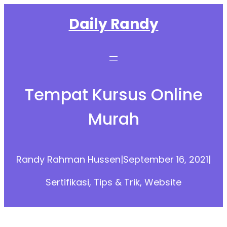
Skip
Daily Randy
to
content
Tempat Kursus Online
Murah
Randy Rahman Hussen
|
September 16, 2021
|
Sertifikasi
, 
Tips & Trik
, 
Website