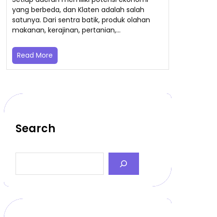
yang berbeda, dan Klaten adalah salah
satunya. Dari sentra batik, produk olahan
makanan, kerajinan, pertanian,…
Read More
Search
S
e
a
r
c
h