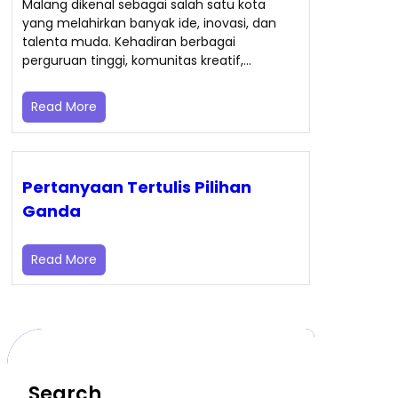
Malang dikenal sebagai salah satu kota
yang melahirkan banyak ide, inovasi, dan
talenta muda. Kehadiran berbagai
perguruan tinggi, komunitas kreatif,…
Read More
Pertanyaan Tertulis Pilihan
Ganda
Read More
Search