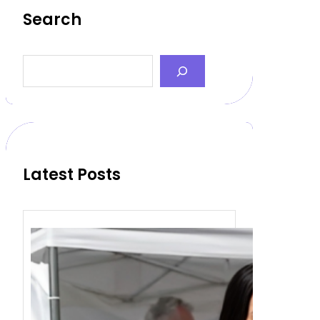
Search
S
e
a
r
c
h
Latest Posts