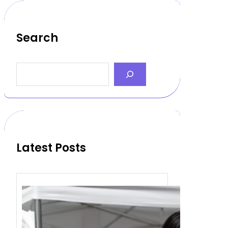
Search
S
e
a
r
c
h
Latest Posts