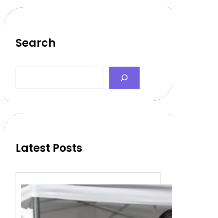
Search
S
e
a
r
c
h
Latest Posts