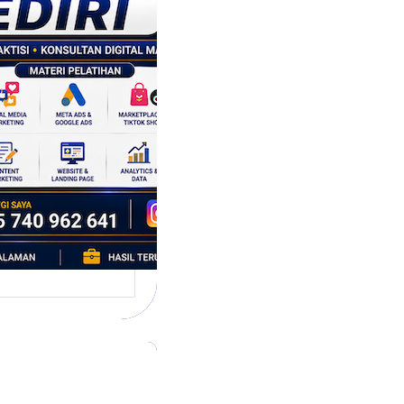
tegi
asaran
asis Data
k Bisnis yang
tumbuh
l marketing telah
bah cara bisnis
mbang. Dulu,
si banyak…