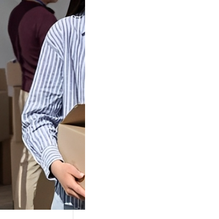
Tok Buat
an, Gimana
teginya ?
Juga Cara
alan Di Tiktokshop
k menjadi tempat
an…