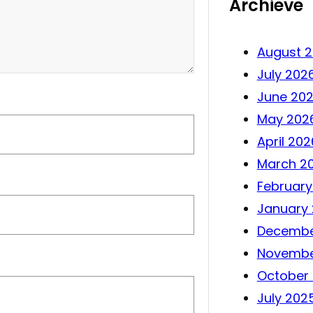
Archieve
August 
July 202
June 20
May 202
April 202
March 2
February
January
Decembe
Novembe
October
July 202