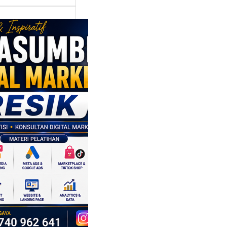
asumber
tal Marketing
ik:
ngkatkan
 Saing SDM
isnis di Era
sformasi
al
mbangan dunia
ri tidak hanya
ubah cara
sahaan
oduksi barang,…