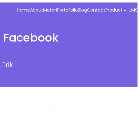
Home
About
Materi
Portofolio
Blog
Contact
Product
LMS
e Facebook
 Trik