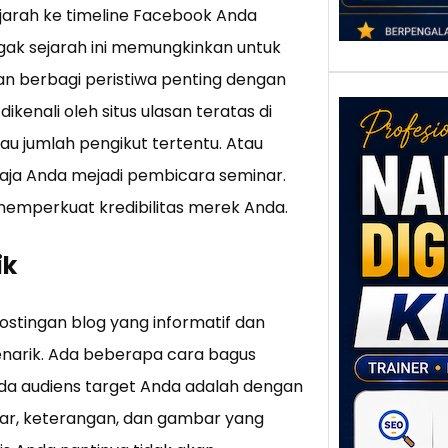
jarah ke timeline Facebook Anda
gak sejarah ini memungkinkan untuk
 berbagi peristiwa penting dengan
ikenali oleh situs ulasan teratas di
au jumlah pengikut tertentu. Atau
aja Anda mejadi pembicara seminar.
memperkuat kredibilitas merek Anda.
ik
Nar
Digi
Klat
stingan blog yang informatif dan
UMK
menarik. Ada beberapa cara bagus
Loka
Melal
a audiens target Anda adalah dengan
Digit
ar, keterangan, dan gambar yang
Setia