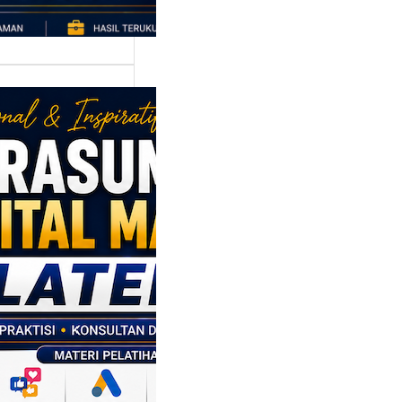
asumber
tal Marketing
en: Membantu
M dan SDM
l Naik Kelas
ui Strategi
al
p daerah memiliki