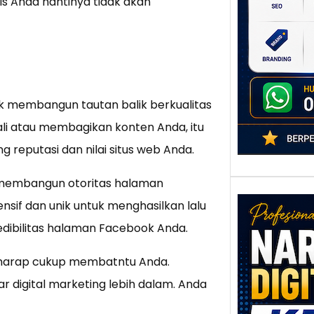
nis Anda nantinya tidak akan
poten
berbe
adala
k membangun tautan balik berkualitas
ali atau membagikan konten Anda, itu
reputasi dan nilai situs web Anda.
membangun otoritas halaman
nsif dan unik untuk menghasilkan lalu
edibilitas halaman Facebook Anda.
ya harap cukup membatntu Anda.
Nar
r digital marketing lebih dalam. Anda
Digi
Kedi