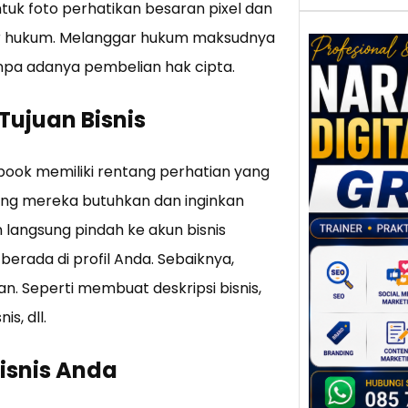
tuk foto perhatikan besaran pixel dan
gar hukum. Melanggar hukum maksudnya
npa adanya pembelian hak cipta.
Tujuan Bisnis
Nar
Digi
Gres
ook memiliki rentang perhatian yang
Meni
Daya
ang mereka butuhkan dan inginkan
dan B
langsung pindah ke akun bisnis
Tran
Digit
erada di profil Anda. Sebaiknya,
Perke
n. Seperti membuat deskripsi bisnis,
indust
s, dll.
meng
peru
isnis Anda
mempr