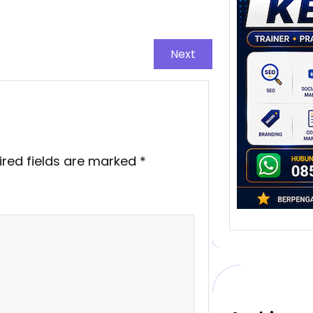
Stra
Pem
Berb
untu
Next
Ber
Digita
mengu
berke
promo
ired fields are marked
*