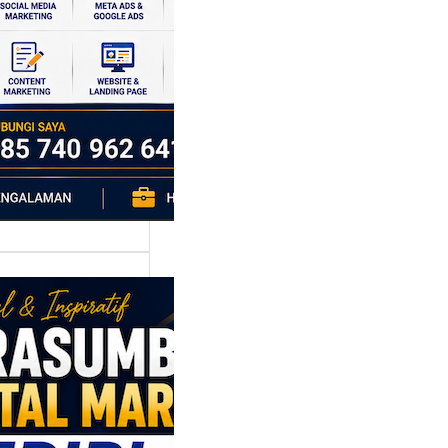
si ekonomi yang
da, dan Klaten
h…
asumber
tal Marketing
ri: Membangun