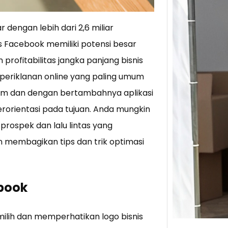
 dengan lebih dari 2,6 miliar
Tik 
Jual
s Facebook memiliki potensi besar
Stra
rofitabilitas jangka panjang bisnis
Baca 
periklanan online yang paling umum
Berju
mum dan dengan bertambahnya aplikasi
TikTo
hibur
rorientasi pada tujuan. Anda mungkin
prospek dan lalu lintas yang
gin membagikan tips dan trik optimasi
ebook
lih dan memperhatikan logo bisnis