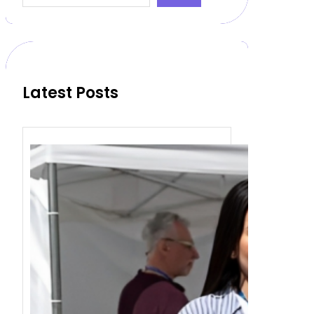
a
r
c
h
Latest Posts