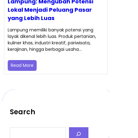
Lampung: Mengubah Potensi
Lokal Menjadi Peluang Pasar
yang Lebih Luas
Lampung memiliki banyak potensi yang
layak dikenal lebih luas. Produk pertanian,
kuliner khas, industri kreatif, pariwisata,
kerajinan, hingga berbagai usaha…
Read More
Search
S
e