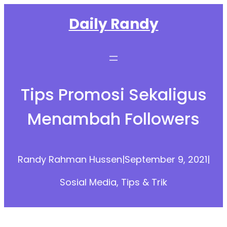
Skip
Daily Randy
to
content
Tips Promosi Sekaligus
Menambah Followers
Randy Rahman Hussen
|
September 9, 2021
|
Sosial Media
, 
Tips & Trik