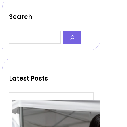
Search
S
e
a
r
c
h
Latest Posts