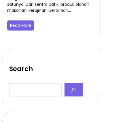
satunya. Dari sentra batik, produk olahan
makanan, kerajinan, pertanian,…
Read More
Search
S
e
a
r
c
h