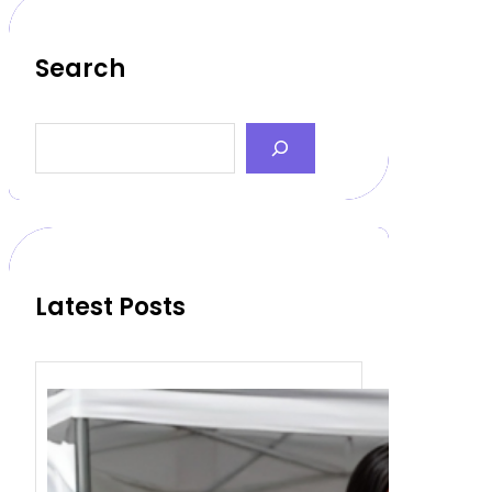
Search
S
e
a
r
c
h
Latest Posts