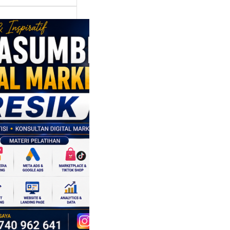
asumber
tal Marketing
ik:
ngkatkan
 Saing SDM
isnis di Era
sformasi
al
mbangan dunia
ri tidak hanya
ubah cara
sahaan
oduksi barang,…