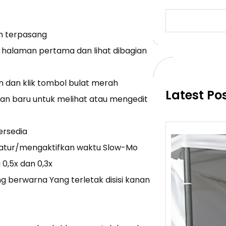
S
e
ah terpasang
a
r
halaman pertama dan lihat dibagian
c
h
an dan klik tombol bulat merah
Latest Po
n baru untuk melihat atau mengedit
ersedia
gatur/mengaktifkan waktu Slow-Mo
 0,5x dan 0,3x
ng berwarna Yang terletak disisi kanan