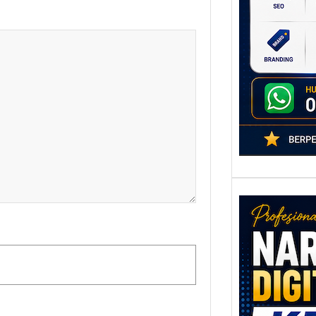
poten
berbe
adala
Nar
Digi
Kedi