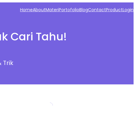
Home
About
Materi
Portofolio
Blog
Contact
Product
Login
uk Cari Tahu!
 Trik