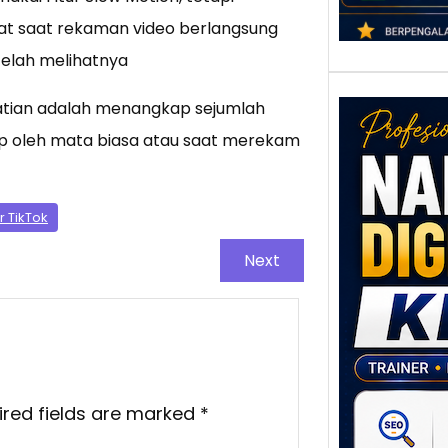
ihat saat rekaman video berlangsung
telah melihatnya
atian adalah menangkap sejumlah
ap oleh mata biasa atau saat merekam
ur TikTok
Next
Nar
Digi
Klat
UMK
Loka
Melal
Digit
ired fields are marked
*
Setia