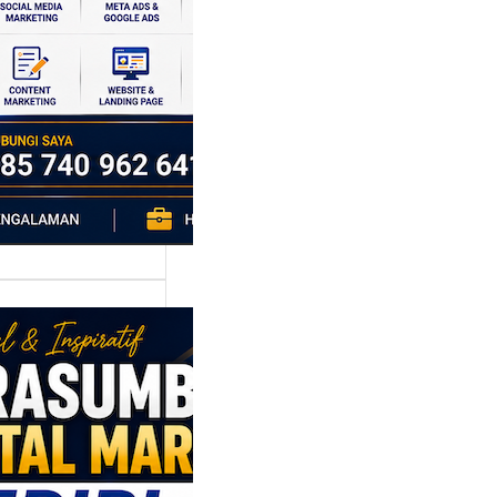
si ekonomi yang
da, dan Klaten
h…
asumber
tal Marketing
ri: Membangun