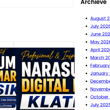
Archieve
August 
July 202
June 20
May 202
April 202
March 2
February
January
Decembe
Novembe
October
July 202