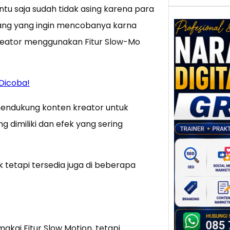
u saja sudah tidak asing karena para
ang yang ingin mencobanya karna
 Kreator menggunakan Fitur Slow-Mo
Nar
Digi
 Dicoba!
Gres
Meni
mendukung konten kreator untuk
Daya
dan B
g dimiliki dan efek yang sering
Tran
Digit
Perke
k tetapi tersedia juga di beberapa
indust
meng
peru
mempr
akai Fitur Slow Motion, tetapi