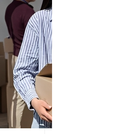
Tok Buat
an, Gimana
teginya ?
Juga Cara
alan Di Tiktokshop
k menjadi tempat
an…