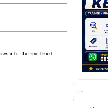
Stra
Pem
Berb
untu
Ber
Digita
mengu
berke
promo
owser for the next time I