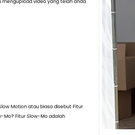
 mengupload video yang telah anda
Tik 
Jual
Stra
Baca 
Berju
TikTo
hibur
low Motion atau biasa disebut Fitur
ow-Mo? Fitur Slow-Mo adalah