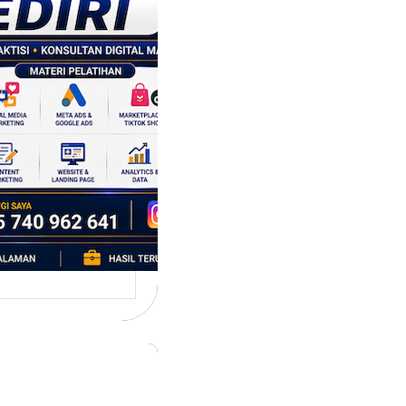
tegi
asaran
asis Data
k Bisnis yang
tumbuh
l marketing telah
bah cara bisnis
mbang. Dulu,
si banyak…