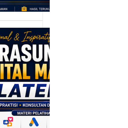
asumber
tal Marketing
en: Membantu
M dan SDM
l Naik Kelas
ui Strategi
al
p daerah memiliki