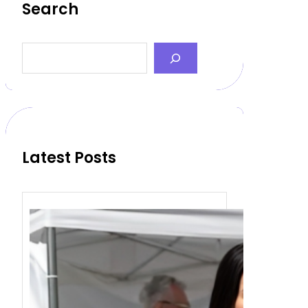
Search
S
e
a
r
c
h
Latest Posts