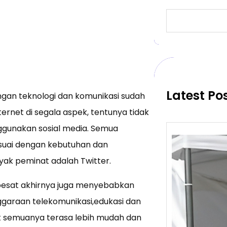
S
e
a
r
c
h
Latest Po
an teknologi dan komunikasi sudah
ternet di segala aspek, tentunya tidak
nggunakan sosial media. Semua
suai dengan kebutuhan dan
nyak peminat adalah Twitter.
pesat akhirnya juga menyebabkan
araan telekomunikasi,edukasi dan
at semuanya terasa lebih mudah dan