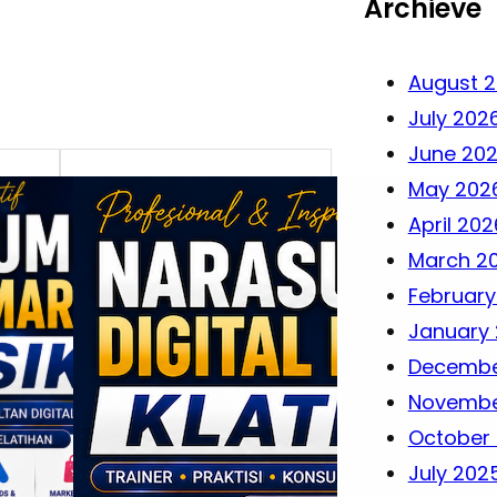
Archieve
August 
July 202
June 20
May 202
April 202
March 2
February
January
Decembe
Novembe
October
July 202