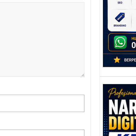
poten
berbe
adala
Nar
Digi
Kedi