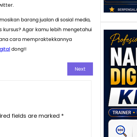
itter.
sikan barang jualan di sosial media,
us kursus? Agar kamu lebih mengetahui
imana cara mempraktekkannya
ital
dong!!
Next
Nar
Digi
Klat
UMK
Loka
Melal
ired fields are marked
*
Digit
Setia