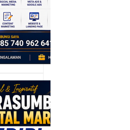
si ekonomi yang
da, dan Klaten
h…
asumber
tal Marketing
ri: Membangun