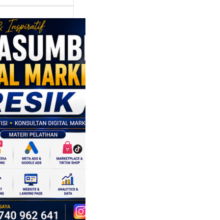
asumber
tal Marketing
ik:
ngkatkan
 Saing SDM
isnis di Era
sformasi
al
mbangan dunia
ri tidak hanya
ubah cara
sahaan
oduksi barang,…