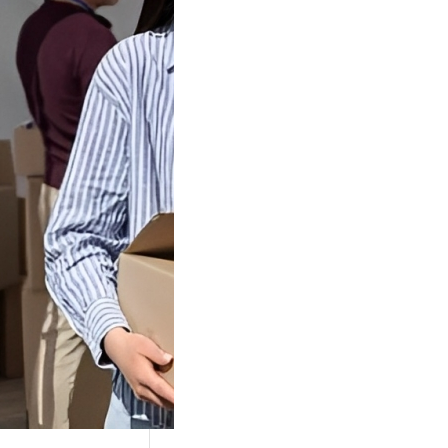
Tok Buat
an, Gimana
teginya ?
Juga Cara
alan Di Tiktokshop
k menjadi tempat
an…