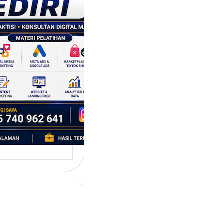
tegi
asaran
asis Data
k Bisnis yang
tumbuh
l marketing telah
bah cara bisnis
mbang. Dulu,
si banyak…