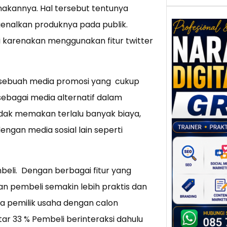
akannya. Hal tersebut tentunya
enalkan produknya pada publik.
i karenakan menggunakan fitur twitter
Nar
Digi
p sebuah media promosi yang cukup
Gres
Meni
sebagai media alternatif dalam
Daya
idak memakan terlalu banyak biaya,
dan B
Tran
engan media sosial lain seperti
Digit
Perke
mbeli. Dengan berbagai fitur yang
indust
meng
n pembeli semakin lebih praktis dan
peru
ra pemilik usaha dengan calon
mempr
r 33 % Pembeli berinteraksi dahulu