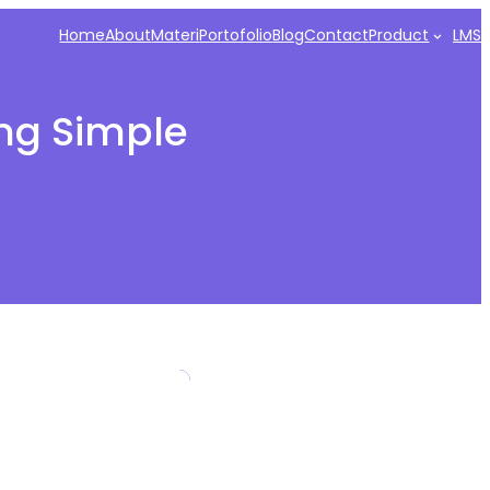
Home
About
Materi
Portofolio
Blog
Contact
Product
LMS
ng Simple