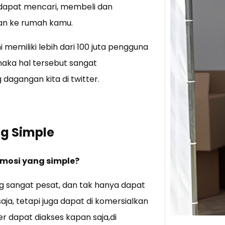
a dapat mencari, membeli dan
an ke rumah kamu.
Tik 
Jual
i memiliki lebih dari 100 juta pengguna
Stra
aka hal tersebut sangat
Baca 
agangan kita di twitter.
Berju
TikTo
hibur
ng Simple
mosi yang simple?
ang sangat pesat, dan tak hanya dapat
ja, tetapi juga dapat di komersialkan
r dapat diakses kapan saja,di