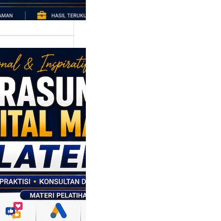
asumber
tal Marketing
en: Membantu
M dan SDM
l Naik Kelas
ui Strategi
al
p daerah memiliki