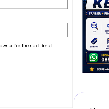
Stra
Pem
Berb
untu
Ber
Digita
mengu
berke
owser for the next time I
promo