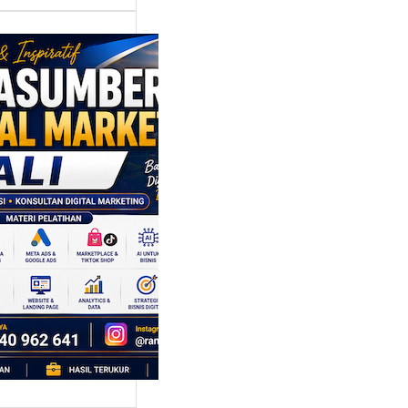
asumber
tal Marketing
: Mengangkat
nsi Lokal
lui Strategi
en dan
galaman
al
idak hanya dikenal
a keindahan
a. Di balik
i,…