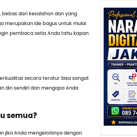
, bebas dari kesalahan dan yang
ga merupakan ide bagus untuk mulai
ingin pembaca setia Anda tahu kapan
Nar
Digi
Jaka
Mem
Keun
Ten
Pers
erkualitas secara teratur bisa sangat
yang
n diri sendiri dan mengapa Anda
Jakar
yang 
Pagi h
tu semua?
an jika Anda mengelolanya dengan