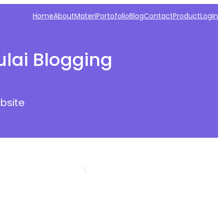
Home
About
Materi
Portofolio
Blog
Contact
Product
Login
lai Blogging
bsite