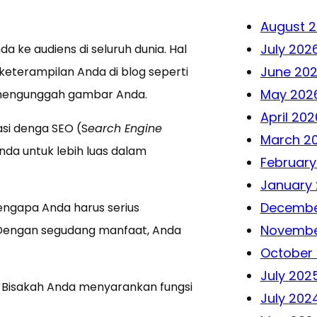
August 
July 202
 ke audiens di seluruh dunia. Hal
June 20
terampilan Anda di blog seperti
May 202
a mengunggah gambar Anda.
April 202
asi denga SEO (S
earch Engine
March 2
nda untuk lebih luas dalam
February
January
Decembe
ngapa Anda harus serius
Novembe
 Dengan segudang manfaat, Anda
October
July 202
 Bisakah Anda menyarankan fungsi
July 202