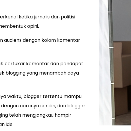
Tik 
rkenal ketika jurnalis dan politisi
Jual
membentuk opini.
Stra
Baca 
kan audiens dengan kolom komentar
Berju
TikTo
hibur
tuk bertukar komentar dan pendapat
spek blogging yang menambah daya
annya waktu, blogger tertentu mampu
 dengan caranya sendiri, dari blogger
logging telah mengjangkau hampir
n ide.