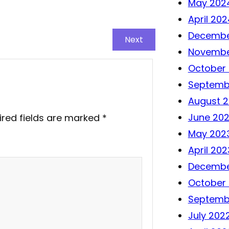
May 202
April 202
Decembe
Next
Novembe
October
Septemb
August 
June 20
ired fields are marked
*
May 202
April 202
Decembe
October
Septemb
July 202