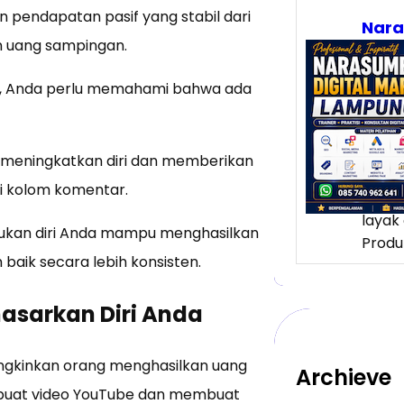
n pendapatan pasif yang stabil dari
Nar
 uang sampingan.
Digi
Lam
Meng
n, Anda perlu memahami bahwa ada
Loka
Pelu
yang
s meningkatkan diri dan memberikan
Lampu
ui kolom komentar.
banya
layak 
ukan diri Anda mampu menghasilkan
Produ
baik secara lebih konsisten.
asarkan Diri Anda
mungkinkan orang menghasilkan uang
Archieve
mbuat video YouTube dan membuat