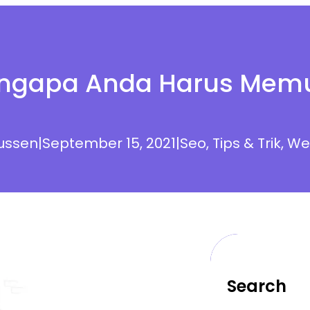
ngapa Anda Harus Memu
ussen
|
September 15, 2021
|
Seo
, 
Tips & Trik
, 
We
Search