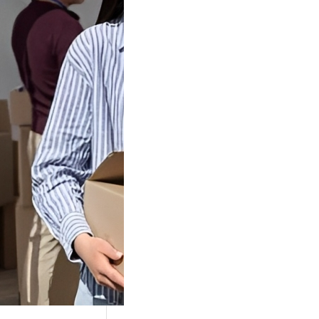
Tok Buat
an, Gimana
teginya ?
Juga Cara
alan Di Tiktokshop
k menjadi tempat
an…