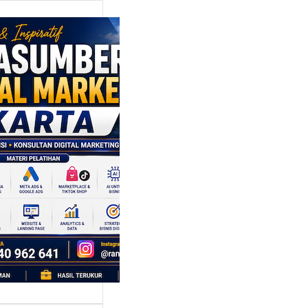
asumber
tal Marketing
rta: Strategi
bangun
ggulan di
gah
aingan Pasar
 Cepat
ta adalah kota
bergerak cepat.
ari, sebuah tren…