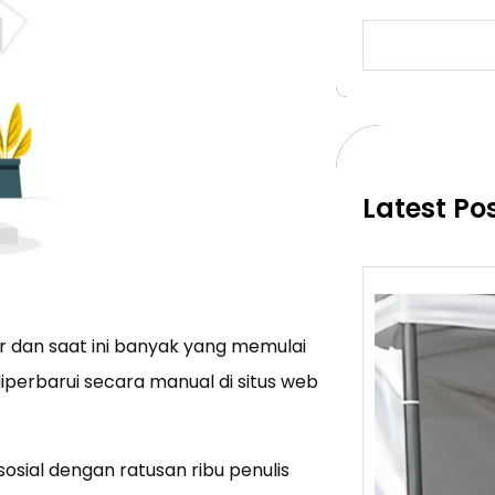
S
e
a
r
c
h
Latest Po
r dan saat ini banyak yang memulai
iperbarui secara manual di situs web
osial dengan ratusan ribu penulis