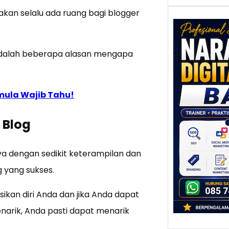
 akan selalu ada ruang bagi blogger
t adalah beberapa alasan mengapa
Nar
Digi
Bali
Pote
emula Wajib Tahu!
mela
Kont
Pen
 Blog
Digit
Bali t
ya dengan sedikit keterampilan dan
karen
 yang sukses.
alamny
panta
kan diri Anda dan jika Anda dapat
arik, Anda pasti dapat menarik