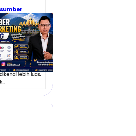
asumber
tal Marketing
pung:
ubah Potensi
l Menjadi
ang Pasar
 Lebih Luas
ng memiliki
k potensi yang
dikenal lebih luas.
k…