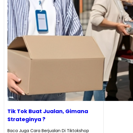
Tik Tok Buat Jualan, Gimana
Strateginya ?
Baca Juga Cara Berjualan Di Tiktokshop