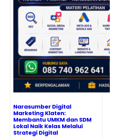
Narasumber Digital
Marketing Klaten:
Membantu UMKM dan SDM
Lokal Naik Kelas Melalui
Strategi Digital