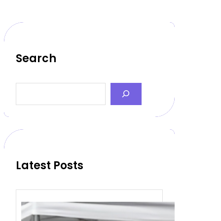
Search
S
e
a
r
c
h
Latest Posts