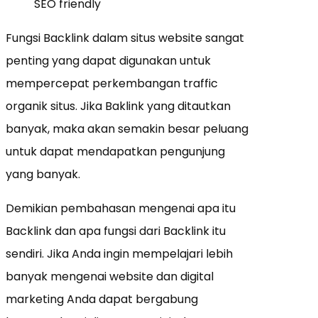
SEO friendly
Fungsi Backlink dalam situs website sangat
penting yang dapat digunakan untuk
mempercepat perkembangan traffic
organik situs. Jika Baklink yang ditautkan
banyak, maka akan semakin besar peluang
untuk dapat mendapatkan pengunjung
yang banyak.
Demikian pembahasan mengenai apa itu
Backlink dan apa fungsi dari Backlink itu
sendiri. Jika Anda ingin mempelajari lebih
banyak mengenai website dan digital
marketing Anda dapat bergabung