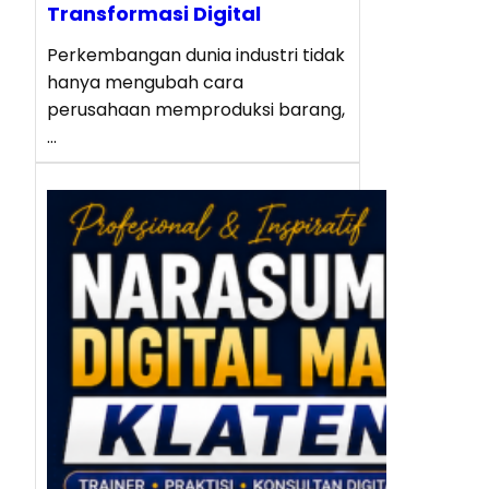
Transformasi Digital
Perkembangan dunia industri tidak
hanya mengubah cara
perusahaan memproduksi barang,
…