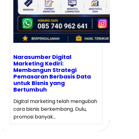
Narasumber Digital
Marketing Kediri:
Membangun Strategi
Pemasaran Berbasis Data
untuk Bisnis yang
Bertumbuh
Digital marketing telah mengubah
cara bisnis berkembang. Dulu,
promosi banyak…