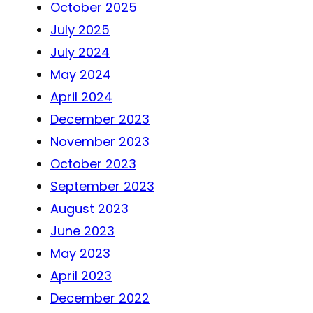
October 2025
July 2025
July 2024
May 2024
April 2024
December 2023
November 2023
October 2023
September 2023
August 2023
June 2023
May 2023
April 2023
December 2022