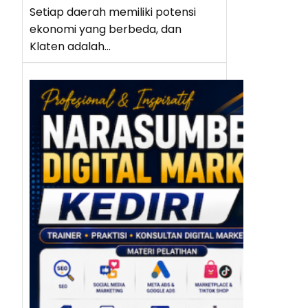
Setiap daerah memiliki potensi
ekonomi yang berbeda, dan
Klaten adalah…