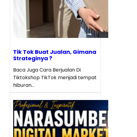
Tik Tok Buat Jualan, Gimana
Strateginya ?
Baca Juga Cara Berjualan Di
Tiktokshop TikTok menjadi tempat
hiburan…