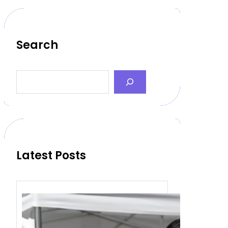
Search
S
e
a
r
c
h
Latest Posts