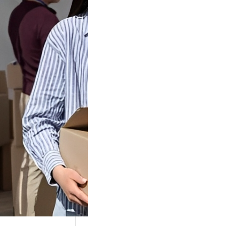
Tok Buat
an, Gimana
teginya ?
Juga Cara
alan Di Tiktokshop
k menjadi tempat
an…