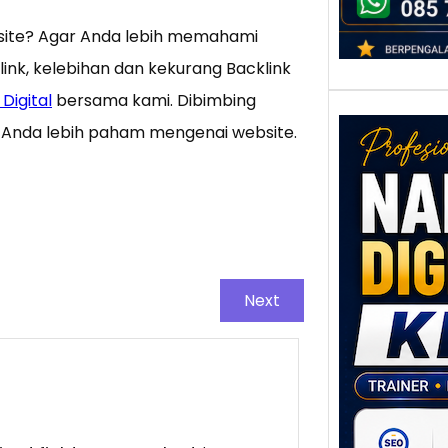
ite? Agar Anda lebih memahami
ink, kelebihan dan kekurang Backlink
Digital
bersama kami. Dibimbing
Anda lebih paham mengenai website.
Nar
Next
Digi
Klat
UMK
Loka
Melal
Digit