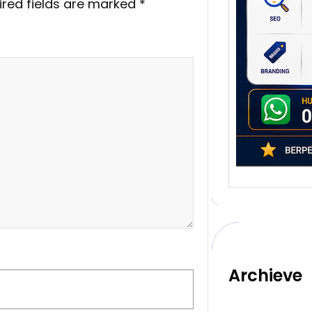
ired fields are marked
*
Setia
poten
berbe
adala
Archieve