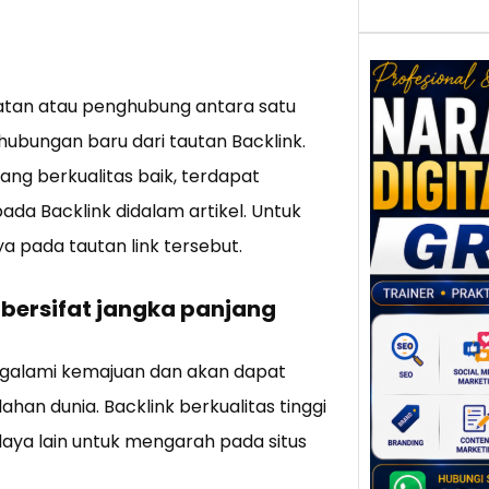
batan atau penghubung antara satu
ubungan baru dari tautan Backlink.
Nar
ang berkualitas baik, terdapat
Digi
Gres
pada Backlink didalam artikel. Untuk
Meni
a pada tautan link tersebut.
Daya
dan B
Tran
bersifat jangka panjang
Digit
Perke
ngalami kemajuan dan akan dapat
indust
ahan dunia. Backlink berkualitas tinggi
meng
aya lain untuk mengarah pada situs
peru
mempr