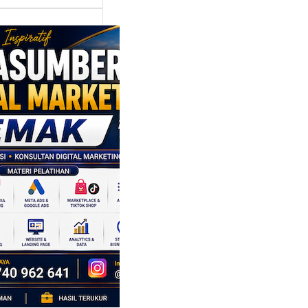
asumber
tal Marketing
ak: Membawa
s Lokal Lebih
t dengan
nggan di Era
al
 pelanggan
g karena melihat
 mendapatkan
endasi dari
…