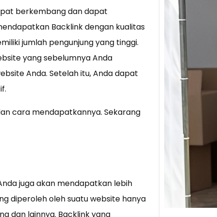
dapat berkembang dan dapat
Tik 
mendapatkan Backlink dengan kualitas
Jual
iliki jumlah pengunjung yang tinggi.
Stra
bsite yang sebelumnya Anda
Baca 
bsite Anda. Setelah itu, Anda dapat
Berju
f.
TikTo
hibur
dan cara mendapatkannya. Sekarang
s Anda juga akan mendapatkan lebih
g diperoleh oleh suatu website hanya
ng dan lainnya. Backlink yang