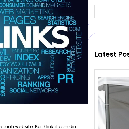
S
e
a
r
c
h
Latest Po
uah website. Backlink itu sendiri