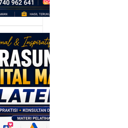
asumber
tal Marketing
en: Membantu
M dan SDM
l Naik Kelas
ui Strategi
al