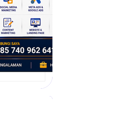
p daerah memiliki
si ekonomi yang
da, dan Klaten
h…