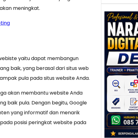
a akan meningkat.
ting
Nar
Digi
Dem
Bisni
a webiste yaitu dapat membangun
Deka
ng baik, yang berasal dari situs web
Pela
Digit
ampak pula pada situs website Anda.
Dulu,
juga akan membantu website Anda
datan
toko,
ng baik pula. Dengan begitu, Google
rekom
ten yang informatif dan menarik
orang
pada posisi peringkat website pada