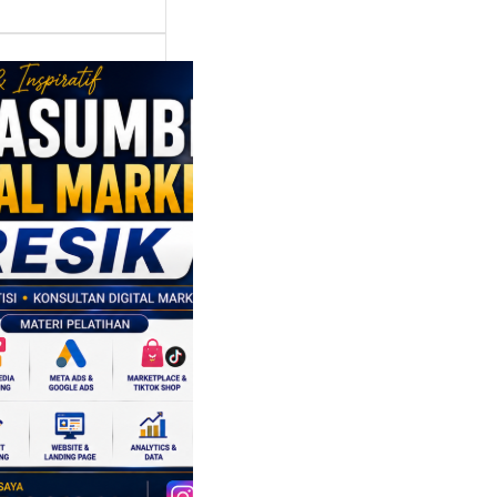
asumber
tal Marketing
ik:
ngkatkan
 Saing SDM
isnis di Era
sformasi
al
mbangan dunia
ri tidak hanya
ubah cara
sahaan
oduksi barang,…