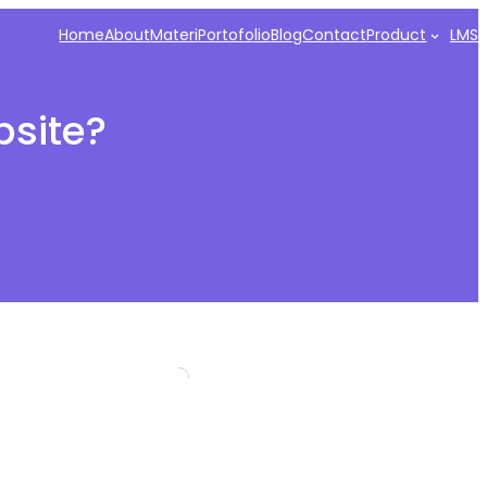
Home
About
Materi
Portofolio
Blog
Contact
Product
LMS
bsite?