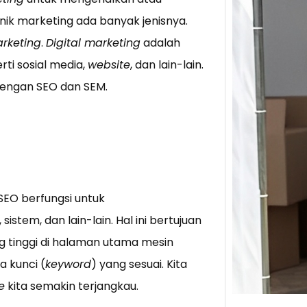
nik marketing ada banyak jenisnya.
Tik 
arketing
.
Digital marketing
adalah
Jual
rti sosial media,
website
, dan lain-lain.
Stra
dengan SEO dan SEM.
Baca 
Berju
TikTo
hibur
 SEO berfungsi untuk
 sistem, dan lain-lain. Hal ini bertujuan
g tinggi di halaman utama mesin
a kunci (
keyword
) yang sesuai. Kita
e
kita semakin terjangkau.