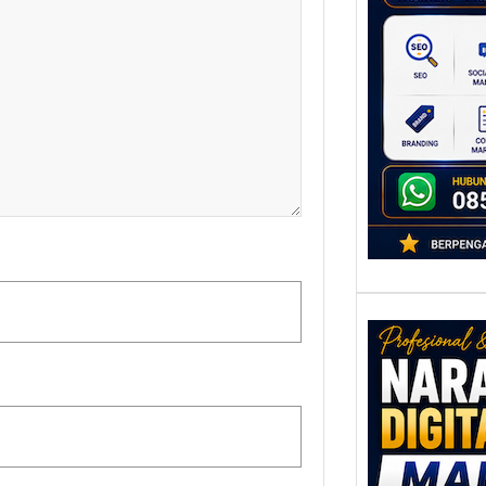
untu
Ber
Digita
mengu
berke
promo
Nar
Digi
Mala
Men
Talen