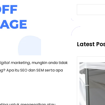
S
e
a
r
c
h
Latest Po
igital marketing
, mungkin anda tidak
ng
? Apa itu SEO dan SEM serta apa
ting
untuk mengenalkan atau