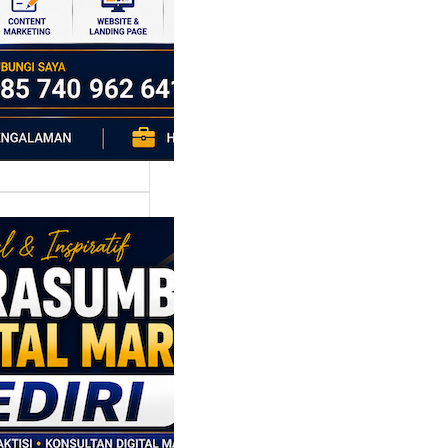
h…
asumber
tal Marketing
ri: Membangun
tegi
asaran
asis Data