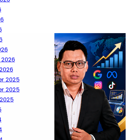
6
26
6
6
026
 2026
 2026
r 2025
r 2025
 2025
5
4
4
4