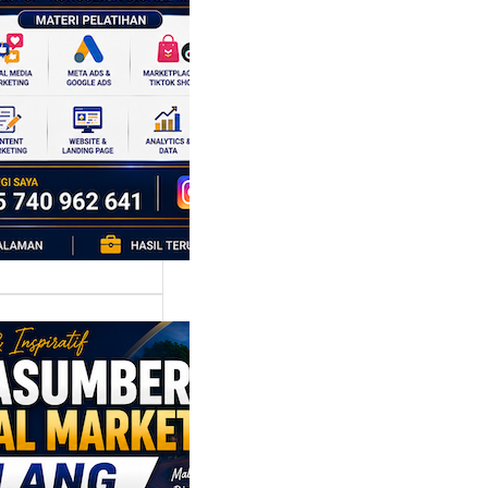
k Bisnis yang
tumbuh
l marketing telah
bah cara bisnis
mbang. Dulu,
si banyak…
asumber
tal Marketing
ng:
yiapkan
ta Digital