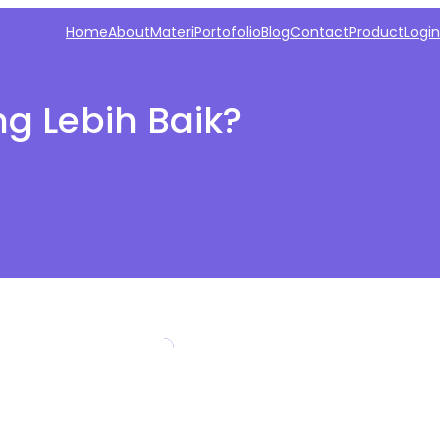
Home
About
Materi
Portofolio
Blog
Contact
Product
Login
g Lebih Baik?