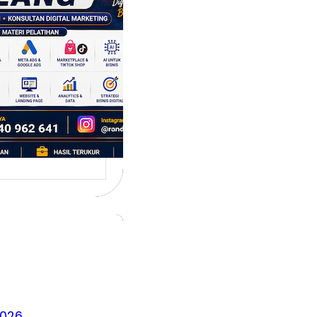
 Siap
hadapi Dunia
is Modern
g dikenal sebagai
 satu kota yang
irkan banyak ide,
2026