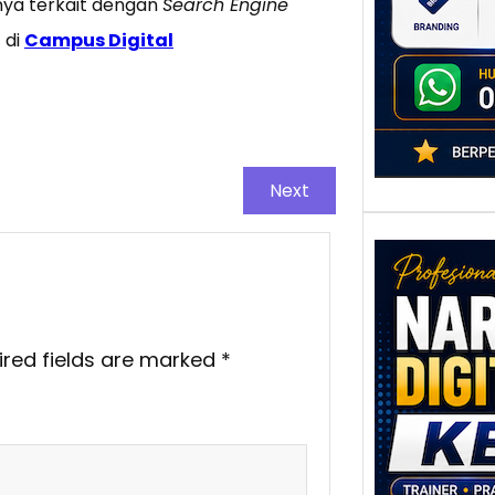
adala
 nya terkait dengan
Search Engine
 di
Campus Digital
Next
ired fields are marked
*
Nar
Digi
Kedi
Stra
Pem
Berb