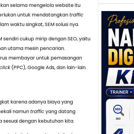
kan selama mengelola website itu
 perlukan untuk mendatangkan
traffic
am waktu singkat, SEM solusi nya.
M sendiri cukup mirip dengan SEO, yaitu
aman utama mesin pencarian.
harus membayar untuk pemasangan
Nar
click
(PPC), Google Ads, dan lain-lain.
Digi
Klat
UMK
Loka
Melal
Digit
gkat karena adanya biaya yang
sekali namun
traffic
yang datang
Setia
poten
ya sesuai dengan kebutuhan kita.
berbe