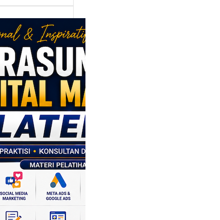
asumber
tal Marketing
en: Membantu
M dan SDM
l Naik Kelas
ui Strategi
al
p daerah memiliki
si ekonomi yang
da, dan Klaten