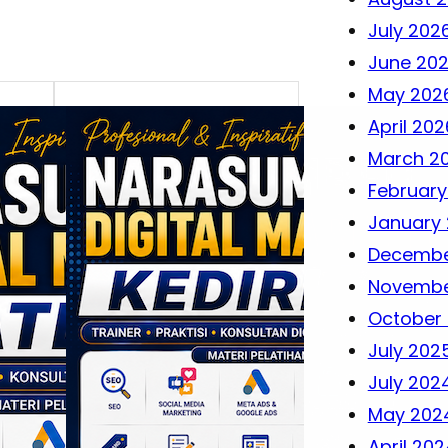
July 202
June 20
May 202
April 202
March 2
February
January
Decembe
Novembe
October
July 202
July 202
May 202
April 202