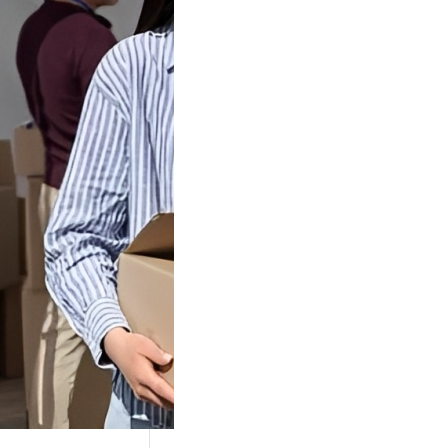
Tok Buat
an, Gimana
teginya ?
Juga Cara
alan Di Tiktokshop
k menjadi tempat
an…