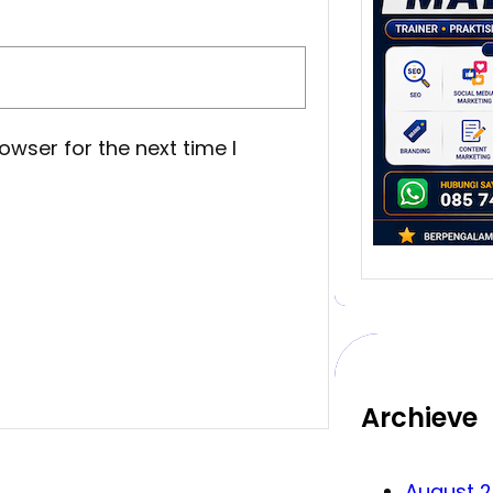
yang
Meng
Bisn
Malan
salah
owser for the next time I
melah
…
Archieve
August 