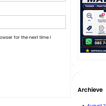
yang
Meng
Bisn
Malan
salah
melah
owser for the next time I
…
Archieve
August 