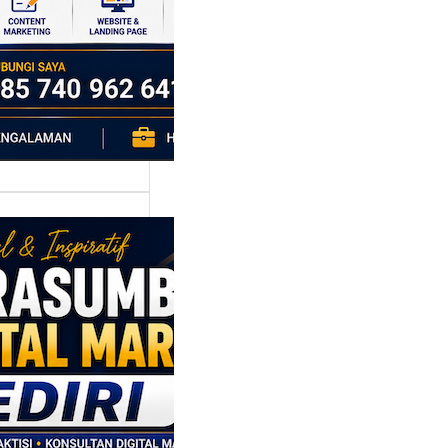
h…
asumber
tal Marketing
ri: Membangun
tegi
asaran
asis Data