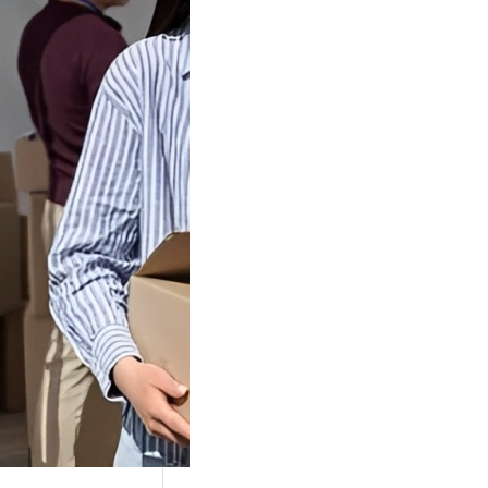
Tok Buat
an, Gimana
teginya ?
Juga Cara
alan Di Tiktokshop
k menjadi tempat
an…