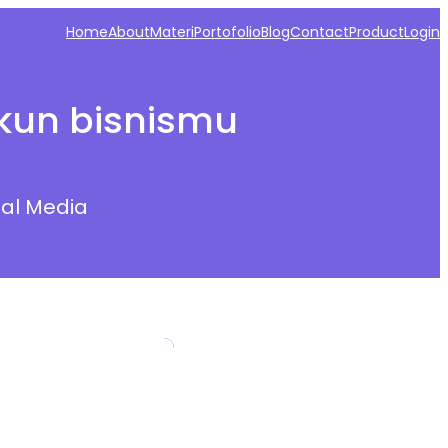
Home
About
Materi
Portofolio
Blog
Contact
Product
Login
kun bisnismu
ial Media