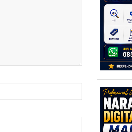
untu
Ber
Digita
mengu
berke
promo
Nar
Digi
Mala
Men
Talen