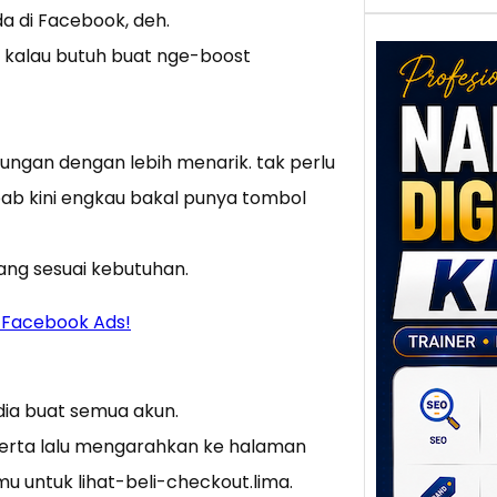
a di Facebook, deh.
 kalau butuh buat nge-boost
ungan dengan lebih menarik. tak perlu
ebab kini engkau bakal punya tombol
Nar
Digi
ang sesuai kebutuhan.
Klat
UMK
Facebook Ads!
Loka
Melal
Digit
edia buat semua akun.
Setia
poten
serta lalu mengarahkan ke halaman
berbe
u untuk lihat-beli-checkout.lima.