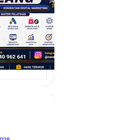
 Siap
hadapi Dunia
is Modern
g dikenal sebagai
 satu kota yang
irkan banyak ide,
2026