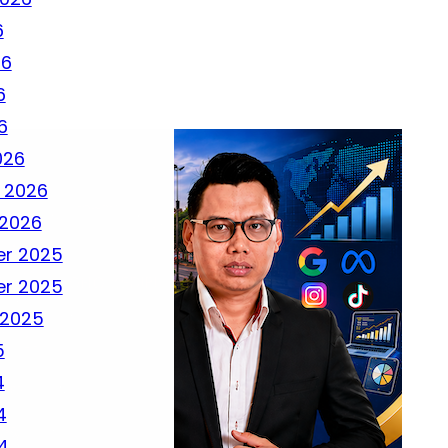
6
26
6
6
026
 2026
 2026
r 2025
r 2025
 2025
5
4
4
4