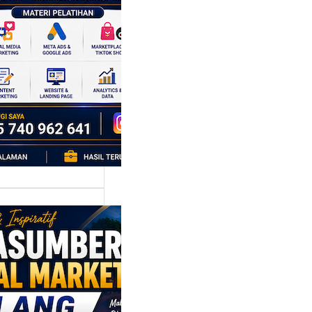
k Bisnis yang
tumbuh
l marketing telah
bah cara bisnis
mbang. Dulu,
si banyak…
asumber
tal Marketing
ng:
yiapkan
ta Digital