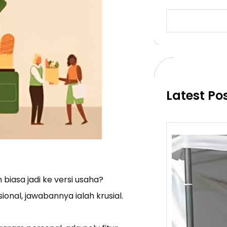
S
e
a
r
c
h
Latest Po
biasa jadi ke versi usaha?
ional, jawabannya ialah krusial.