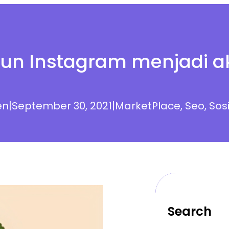
kun Instagram menjadi a
en
|
September 30, 2021
|
MarketPlace
, 
Seo
, 
Sos
Search