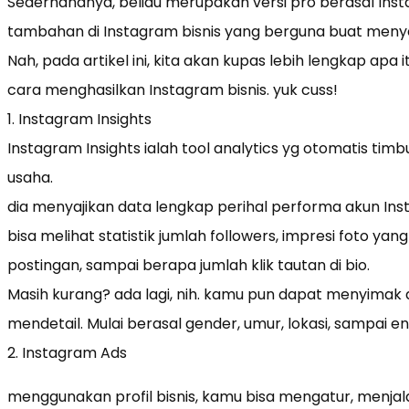
Sederhananya, beliau merupakan versi pro berasal Insta
tambahan di Instagram bisnis yang berguna buat meny
Nah, pada artikel ini, kita akan kupas lebih lengkap apa i
cara menghasilkan Instagram bisnis. yuk cuss!
1. Instagram Insights
Instagram Insights ialah tool analytics yg otomatis timb
usaha.
dia menyajikan data lengkap perihal performa akun I
bisa melihat statistik jumlah followers, impresi foto yan
postingan, sampai berapa jumlah klik tautan di bio.
Masih kurang? ada lagi, nih. kamu pun dapat menyimak 
mendetail. Mulai berasal gender, umur, lokasi, sampai 
2. Instagram Ads
menggunakan profil bisnis, kamu bisa mengatur, menj