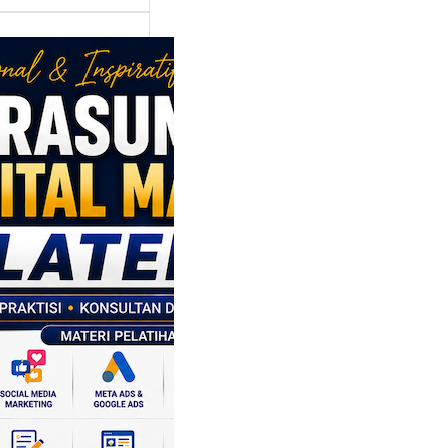
asumber
tal Marketing
en: Membantu
M dan SDM
l Naik Kelas
ui Strategi
al
p daerah memiliki
si ekonomi yang
da, dan Klaten