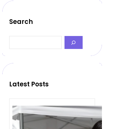
Search
S
e
a
r
c
h
Latest Posts