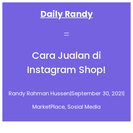
Skip
Daily Randy
to
content
Cara Jualan di
Instagram Shop!
Randy Rahman Hussen
|
September 30, 2021
|
MarketPlace
, 
Sosial Media