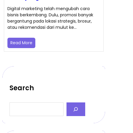
Digital marketing telah mengubah cara
bisnis berkembang. Dulu, promosi banyak
bergantung pada lokasi strategis, brosur,
atau rekomendasi dari mulut ke…
Read More
Search
S
e
a
r
c