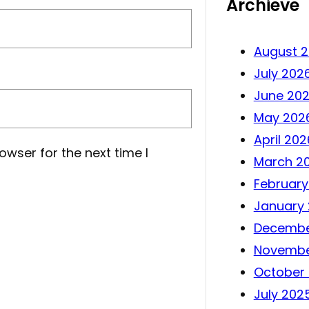
Archieve
August 
July 202
June 20
May 202
April 202
owser for the next time I
March 2
February
January
Decembe
Novembe
October
July 202