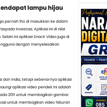
 mendapat lampu hijau
uga pernah lho di masukkan ke dalam
ada Investasi. Aplikasi ini di nilai
Nar
Digi
 Selain ini aplikasi Snack Video juga di
Gres
engguna dengan menyelesaikan
Meni
Daya
dan B
Tran
Digit
Perke
dari India, tetapi sebenarnya aplikasi
indust
aungi aplikasi video pendek ini adalah
meng
peru
uat pada 2011 untuk membagikan gambar
mempr
ikasi untuk membagikan video hiburan