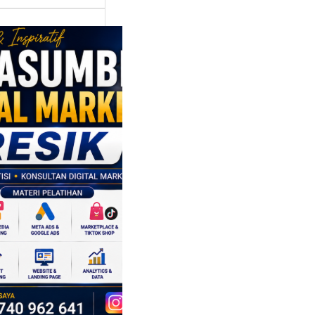
asumber
tal Marketing
ik:
ngkatkan
 Saing SDM
isnis di Era
sformasi
al
mbangan dunia
ri tidak hanya
ubah cara
sahaan
oduksi barang,…