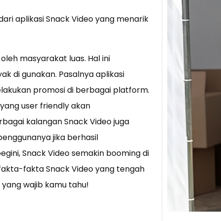
 dari aplikasi Snack Video yang menarik
Tik 
Jual
Stra
leh masyarakat luas. Hal ini
Baca 
ak di gunakan. Pasalnya aplikasi
Berju
lakukan promosi di berbagai platform.
TikTo
hibur
yang user friendly akan
bagai kalangan Snack Video juga
penggunanya jika berhasil
egini, Snack Video semakin booming di
akta-fakta Snack Video yang tengah
 yang wajib kamu tahu!