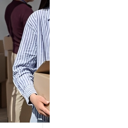
Tok Buat
an, Gimana
teginya ?
Juga Cara
alan Di Tiktokshop
k menjadi tempat
an…