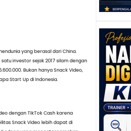
ndunia yang berasal dari China.
atu investor sejak 2017 silam dengan
136.600.000. Bukan hanya Snack Video,
a Start Up di Indonesia.
Nar
Digi
Klat
UMK
Loka
Melal
deo dengan TikTok Cash karena
Digit
tas Snack Video lebih dapat di
Setia