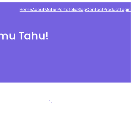
Home
About
Materi
Portofolio
Blog
Contact
Product
Login
amu Tahu!