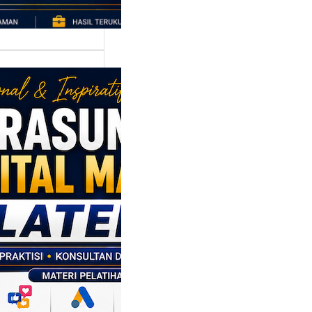
asumber
tal Marketing
en: Membantu
M dan SDM
l Naik Kelas
ui Strategi
al
p daerah memiliki