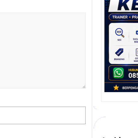
Stra
Pem
Berb
untu
Ber
Digita
mengu
berke
promo