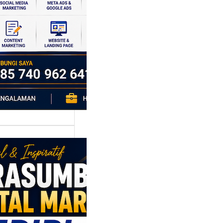
si ekonomi yang
da, dan Klaten
h…
asumber
tal Marketing
ri: Membangun