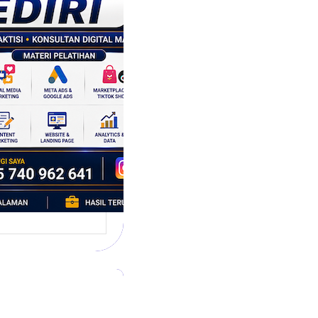
tegi
asaran
asis Data
k Bisnis yang
tumbuh
l marketing telah
bah cara bisnis
mbang. Dulu,
si banyak…