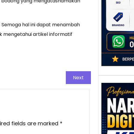
si bodong yang mengatasnamakan
poten
berbe
adala
an. Semoga hal ini dapat menambah
 mengetahui artikel informatif
Next
Nar
ired fields are marked
*
Digi
Kedi