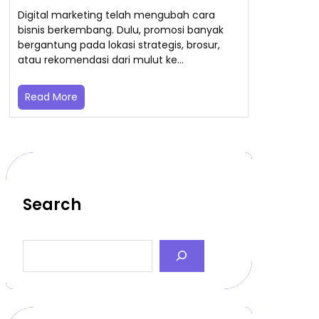
Digital marketing telah mengubah cara
bisnis berkembang. Dulu, promosi banyak
bergantung pada lokasi strategis, brosur,
atau rekomendasi dari mulut ke…
Read More
Search
S
e
a
r
c