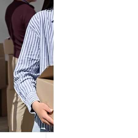
Tok Buat
an, Gimana
teginya ?
Juga Cara
alan Di Tiktokshop
k menjadi tempat
an…