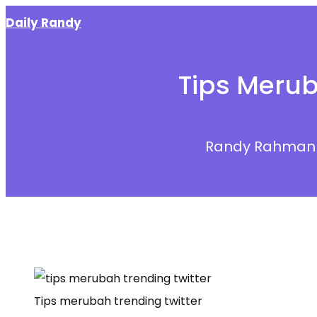
Skip
Daily Randy
to
content
Tips Merub
Randy Rahman
Tips merubah trending twitter