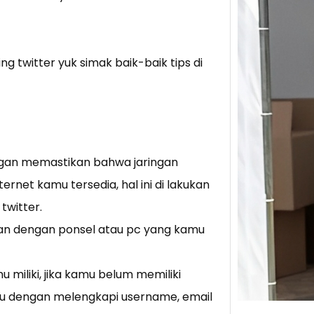
Tik 
Jual
 twitter yuk simak baik-baik tips di
Stra
Baca 
Berju
TikTo
hibur
ngan memastikan bahwa jaringan
ernet kamu tersedia, hal ini di lakukan
twitter.
kukan dengan ponsel atau pc yang kamu
u miliki, jika kamu belum memiliki
lu dengan melengkapi username, email