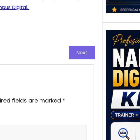
pus Digital.
Next
Nar
Digi
Klat
ired fields are marked
*
UMK
Loka
Melal
Digit
Setia