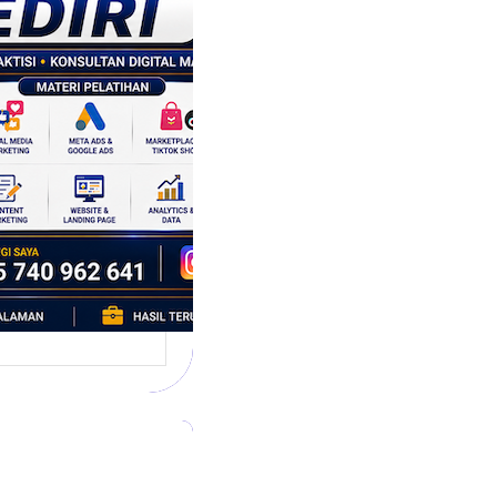
tegi
asaran
asis Data
k Bisnis yang
tumbuh
l marketing telah
bah cara bisnis
mbang. Dulu,
si banyak…