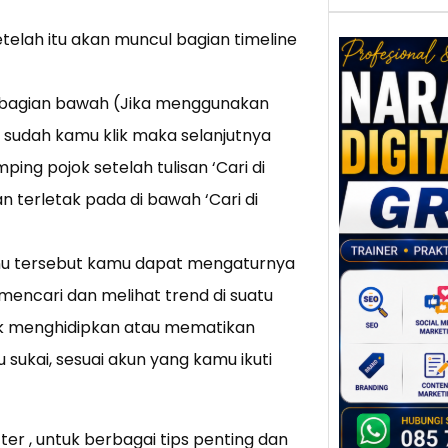
setelah itu akan muncul bagian timeline
 di bagian bawah (Jika menggunakan
Nar
ka sudah kamu klik maka selanjutnya
Digi
ping pojok setelah tulisan ‘Cari di
Gres
Meni
kan terletak pada di bawah ‘Cari di
Daya
dan B
Tran
nu tersebut kamu dapat mengaturnya
Digit
encari dan melihat trend di suatu
Perke
k menghidipkan atau mematikan
indust
 sukai, sesuai akun yang kamu ikuti
meng
peru
mempr
er , untuk berbagai tips penting dan