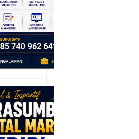
si ekonomi yang
da, dan Klaten
h…
asumber
tal Marketing
ri: Membangun