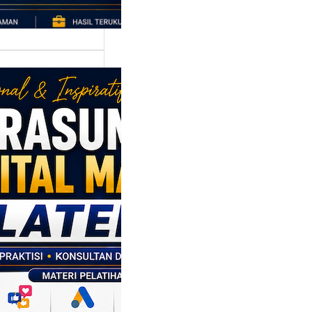
asumber
tal Marketing
en: Membantu
M dan SDM
l Naik Kelas
ui Strategi
al
p daerah memiliki