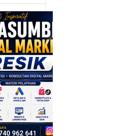
asumber
tal Marketing
ik:
ngkatkan
 Saing SDM
isnis di Era
sformasi
al
mbangan dunia
ri tidak hanya
ubah cara
sahaan
oduksi barang,…