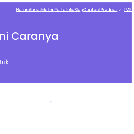
Home
About
Materi
Portofolio
Blog
Contact
Product
LMS
ini Caranya
Trik