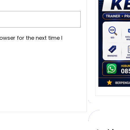
Stra
Pem
Berb
untu
Ber
Digita
owser for the next time I
mengu
berke
promo