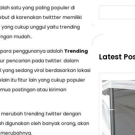
alah satu yang paling populer di
S
e
ebut di karenakan twittter memiliki
a
tur yang cukup unggul yaitu trending
r
c
engan mudah..
h
at para penggunanya adalah
Trending
Latest Po
itur pencarian pada twitter. dalam
 yang sedang viral berdasarkan lokasi
ain itu fitur lain yang cukup populer
mua postingan atau kiriman
merubah trending twitter dengan
ah digunakan oleh banyak orang, akan
a merubahnya.