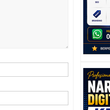
poten
berbe
adala
Nar
Digi
Kedi