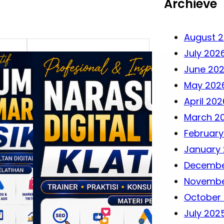
Archieve
August 
July 202
June 20
May 202
April 202
March 2
February
January
Decembe
Novembe
October
July 202