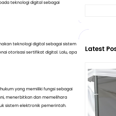
ada teknologi digital sebagai
S
e
a
r
c
h
kan teknologi digital sebagai sistem
Latest Po
 otorisasi sertifikat digital. Lalu, apa
n hukum yang memiliki fungsi sebagai
ani, menerbitkan dan memelihara
ntuk sistem elektronik pemerintah.