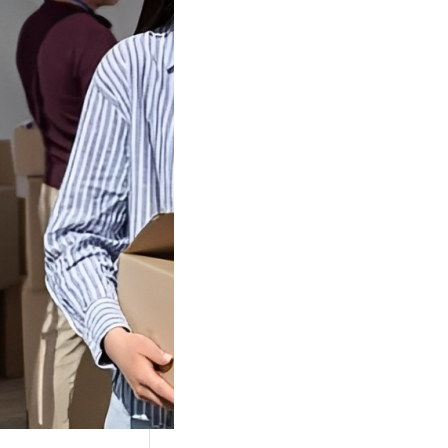
Tok Buat
an, Gimana
teginya ?
Juga Cara
alan Di Tiktokshop
k menjadi tempat
an…