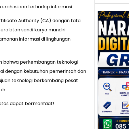
rahasiaan terhadap informasi.
ificate Authority (CA) dengan tata
peralatan sandi karya mandiri
Nar
amanan informasi di lingkungan
Digi
Gres
Meni
Daya
an bahwa perkembangan teknologi
dan B
suai dengan kebutuhan pemerintah dan
Tran
Digit
majuan teknologi berkembang pesat
ah.
Perke
indust
tas dapat bermanfaat!
meng
peru
mempr