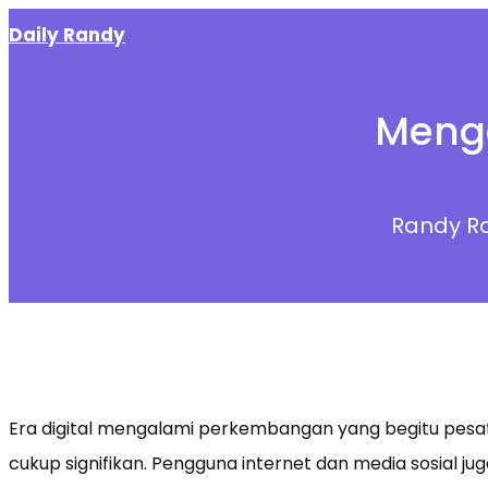
Skip
Daily Randy
to
content
Mengen
Randy R
Era digital mengalami perkembangan yang begitu pes
cukup signifikan. Pengguna internet dan media sosial j