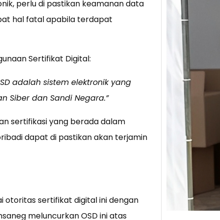
nik, perlu di pastikan keamanan data
t hal fatal apabila terdapat
Tik 
Jual
Stra
aan Sertifikat Digital:
Baca 
Berju
 OSD adalah sistem elektronik yang
TikTo
dan Siber dan Sandi Negara.”
hibur
anan sertifikasi yang berada dalam
ibadi dapat di pastikan akan terjamin
ritas sertifikat digital ini dengan
saneg meluncurkan OSD ini atas