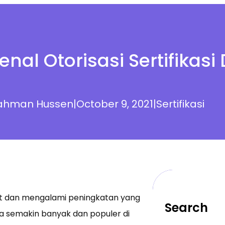
al Otorisasi Sertifikasi 
ahman Hussen
|
October 9, 2021
|
Sertifikasi
at dan mengalami peningkatan yang
Search
uga semakin banyak dan populer di