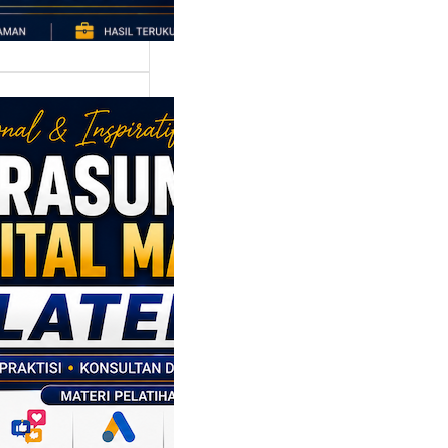
asumber
tal Marketing
en: Membantu
M dan SDM
l Naik Kelas
ui Strategi
al
p daerah memiliki