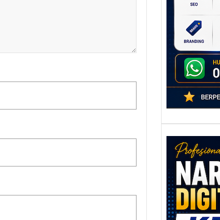
poten
berbe
adala
Nar
Digi
Kedi