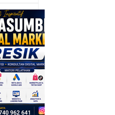
asumber
tal Marketing
ik:
ngkatkan
 Saing SDM
isnis di Era
sformasi
al
mbangan dunia
ri tidak hanya
ubah cara
sahaan
oduksi barang,…