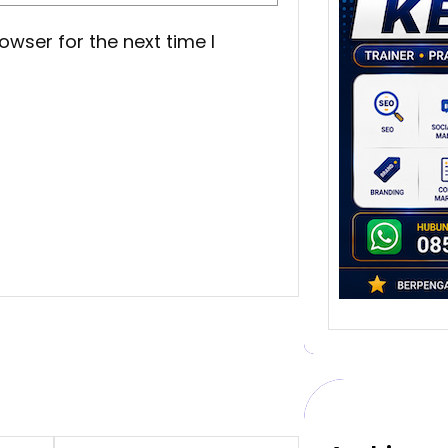
Stra
Pem
owser for the next time I
Berb
untu
Ber
Digita
mengu
berke
promo