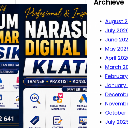
Archieve
August 
July 202
June 20
May 202
April 202
March 2
February
January
Decembe
Novembe
October
July 202