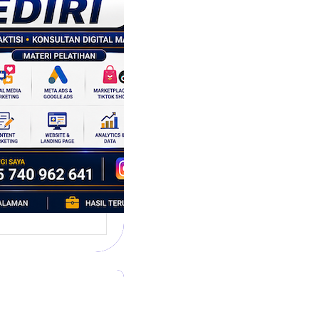
tegi
asaran
asis Data
k Bisnis yang
tumbuh
l marketing telah
bah cara bisnis
mbang. Dulu,
si banyak…