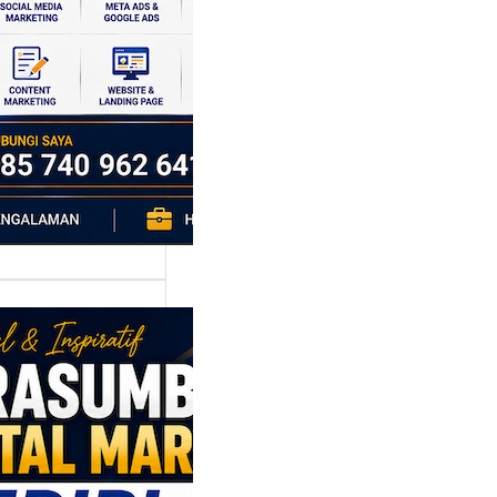
si ekonomi yang
da, dan Klaten
h…
asumber
tal Marketing
ri: Membangun