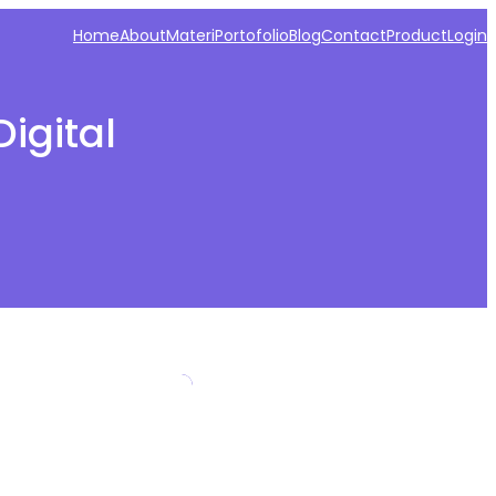
Home
About
Materi
Portofolio
Blog
Contact
Product
Login
Digital