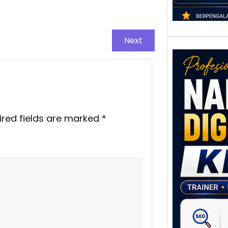
Next
ired fields are marked
*
Nar
Digi
Klat
UMK
Loka
Melal
Digit
Setia