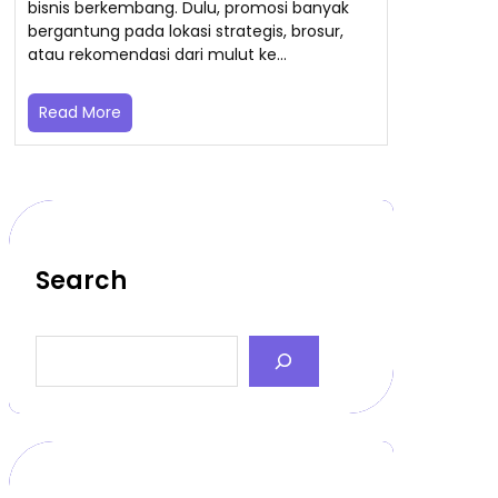
bisnis berkembang. Dulu, promosi banyak
bergantung pada lokasi strategis, brosur,
atau rekomendasi dari mulut ke…
Read More
Search
S
e
a
r
c
h