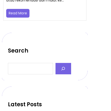
atau rekomendasi dari mulut ke…
Read More
Search
S
e
a
r
c
h
Latest Posts