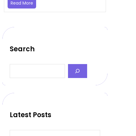
Read More
Search
S
e
a
r
c
h
Latest Posts