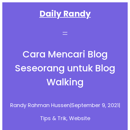
Skip
Daily Randy
to
content
Cara Mencari Blog
Seseorang untuk Blog
Walking
Randy Rahman Hussen
|
September 9, 2021
|
Tips & Trik
, 
Website