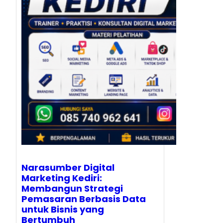
Narasumber Digital
Marketing Kediri:
Membangun Strategi
Pemasaran Berbasis Data
untuk Bisnis yang
Bertumbuh