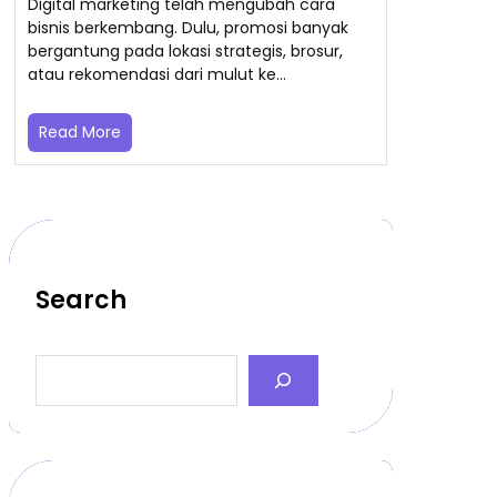
Digital marketing telah mengubah cara
bisnis berkembang. Dulu, promosi banyak
bergantung pada lokasi strategis, brosur,
atau rekomendasi dari mulut ke…
Read More
Search
S
e
a
r
c
h