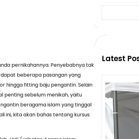
S
e
a
r
c
h
Latest Po
enunda pernikahannya. Penyebabnya tak
terdapat beberapa pasangan yang
hingga fitting baju pengantin. Selain
al penting sebelum menikah, yaitu
pengantin beragama islam yang tinggal
li ini, kita akan bahas tentang kursus