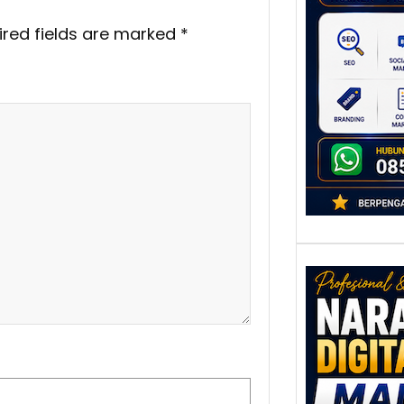
untu
Ber
ired fields are marked
*
Digita
mengu
berke
promo
Nar
Digi
Mala
Men
Talen