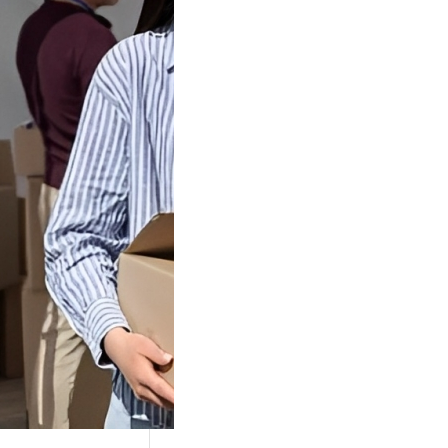
Tok Buat
an, Gimana
teginya ?
Juga Cara
alan Di Tiktokshop
k menjadi tempat
an…