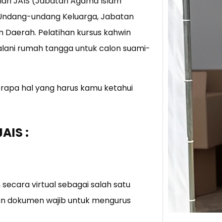
alah JAIS (Jabatan Agama Islam
n Undang-undang Keluarga, Jabatan
Tik 
 Daerah. Pelatihan kursus kahwin
Jual
Stra
jalani rumah tangga untuk calon suami-
Baca 
Berju
berapa hal yang harus kamu ketahui
TikTo
hibur
AIS :
secara virtual sebagai salah satu
akan dokumen wajib untuk mengurus