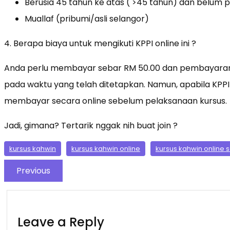
Berusia 45 tahun ke atas ( >45 tahun) dan belum
Muallaf (pribumi/asli selangor)
4. Berapa biaya untuk mengikuti KPPI online ini ?
Anda perlu membayar sebar RM 50.00 dan pembayaran d
pada waktu yang telah ditetapkan. Namun, apabila KPPI
membayar secara online sebelum pelaksanaan kursus.
Jadi, gimana? Tertarik nggak nih buat join ?
kursus kahwin
kursus kahwin online
kursus kahwin online 
Previous
Leave a Reply