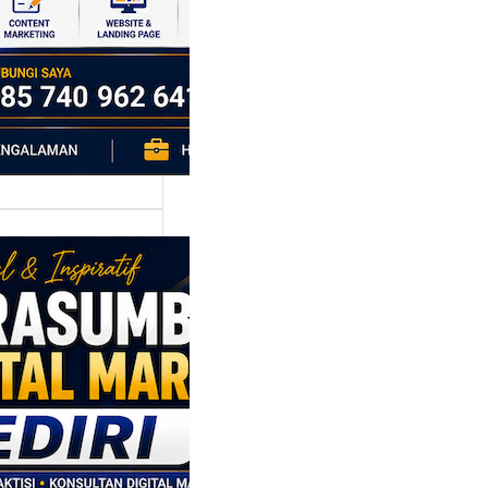
h…
asumber
tal Marketing
ri: Membangun
tegi
asaran
asis Data