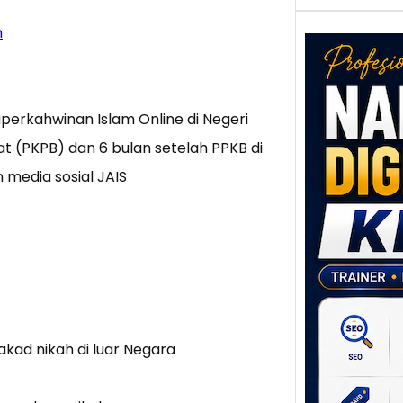
h
erkahwinan Islam Online di Negeri
t (PKPB) dan 6 bulan setelah PPKB di
 media sosial JAIS
Nar
Digi
Klat
UMK
Loka
Melal
Digit
Setia
ad nikah di luar Negara
poten
berbe