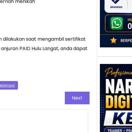
adala
 pernah menikah
ilakukan saat mengambil sertifikat
 anjuran PAID Hulu Langat, anda dapat
selangor
Nar
Next
Digi
Kedi
Stra
Pem
Berb