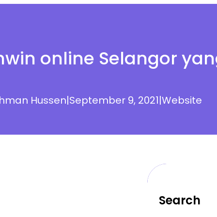
ahwin online Selangor yan
ahman Hussen
|
September 9, 2021
|
Website
Search