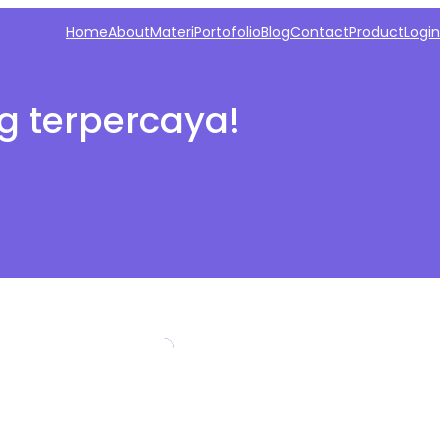
Home
About
Materi
Portofolio
Blog
Contact
Product
Login
g terpercaya!