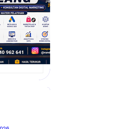
 Siap
hadapi Dunia
is Modern
g dikenal sebagai
 satu kota yang
irkan banyak ide,
2026