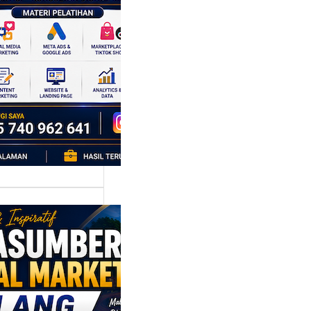
k Bisnis yang
tumbuh
l marketing telah
bah cara bisnis
mbang. Dulu,
si banyak…
asumber
tal Marketing
ng:
yiapkan
ta Digital