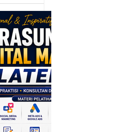
asumber
tal Marketing
en: Membantu
M dan SDM
l Naik Kelas
ui Strategi
al
p daerah memiliki
si ekonomi yang
da, dan Klaten