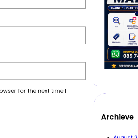
yang
Meng
Bisn
Malan
salah
melah
…
owser for the next time I
Archieve
August 