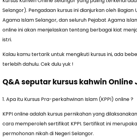
Kursus Kahwin Online Selangor yang paling terkenal ad
Selangor). Pengadaan kursus ini dianjurkan oleh Bagia
Agama Islam Selangor, dan seluruh Pejabat Agama Islam
online ini akan menjelaskan tentang berbagai kiat men
istri.
Kalau kamu tertarik untuk mengikuti kursus ini, ada be
terlebih dahulu. Cek dulu yuk !
Q&A seputar kursus kahwin Online J
1. Apa itu Kursus Pra-perkahwinan Islam (KPPI) online ?
KPPI online adalah kursus pernikahan yang dilaksanakan 
cara memperoleh sertifikat KPPI. Sertifikat ini merup
permohonan nikah di Negeri Selangor.