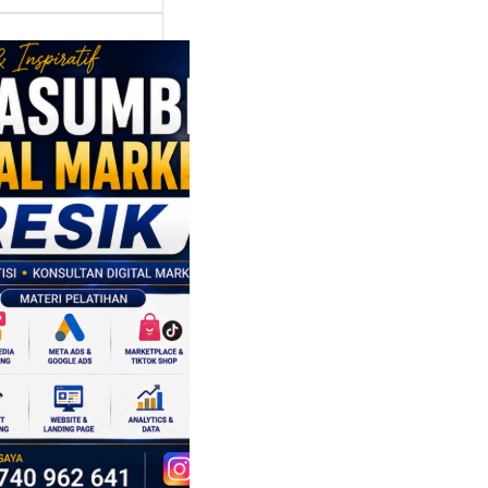
asumber
tal Marketing
ik:
ngkatkan
 Saing SDM
isnis di Era
sformasi
al
mbangan dunia
ri tidak hanya
ubah cara
sahaan
oduksi barang,…