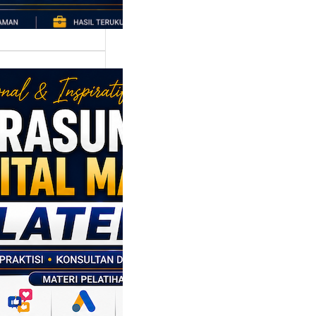
asumber
tal Marketing
en: Membantu
M dan SDM
l Naik Kelas
ui Strategi
al
p daerah memiliki