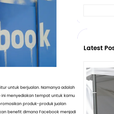
S
e
a
r
c
h
Latest Po
tur untuk berjualan. Namanya adalah
 ini menyediakan tempat untuk kamu
romosikan produk-produk jualan
an benefit dimana Facebook menjadi