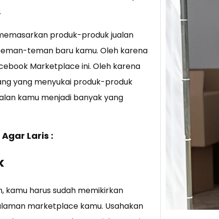
.
Tik 
t memasarkan produk-produk jualan
Jual
Stra
eman-teman baru kamu. Oleh karena
cebook Marketplace ini. Oleh karena
Baca 
Berju
orang yang menyukai produk-produk
TikTo
ualan kamu menjadi banyak yang
hibur
Agar Laris :
k
, kamu harus sudah memikirkan
 halaman marketplace kamu. Usahakan