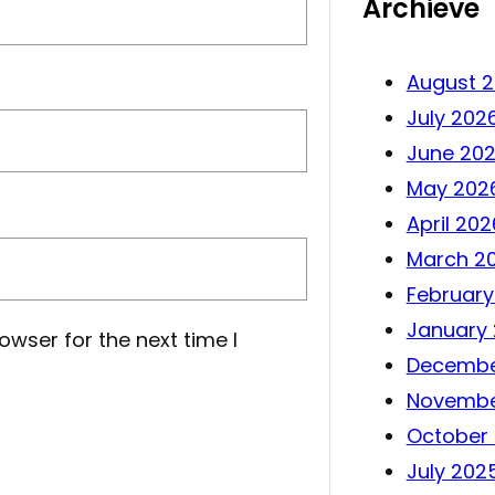
Archieve
August 
July 202
June 20
May 202
April 202
March 2
February
January
owser for the next time I
Decembe
Novembe
October
July 202