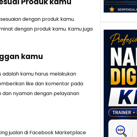
esuai Produk kamu
esesuaian dengan produk kamu.
inat dengan produk kamu. Kamu juga
anggan kamu
is adalah kamu harus melakukan
Nar
emberikan like dan komentar pada
Digi
in dan nyaman dengan pelayanan
Klat
UMK
Loka
Melal
Digit
ing jualan di Facebook Marketplace
Setia