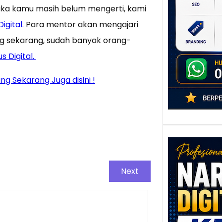
poten
ika kamu masih belum mengerti, kami
berbe
gital.
Para mentor akan mengajari
adala
g sekarang, sudah banyak orang-
 Digital.
g Sekarang Juga disini !
Next
Nar
Digi
Kedi