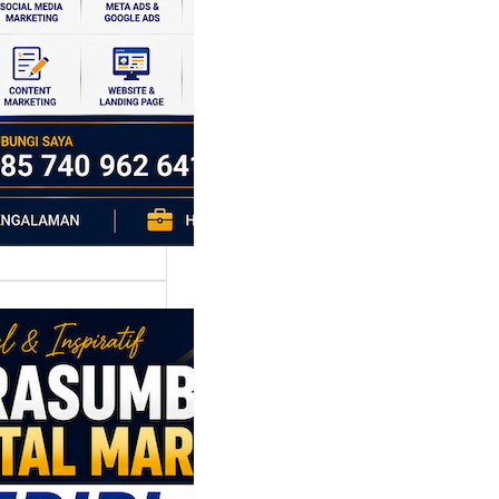
si ekonomi yang
da, dan Klaten
h…
asumber
tal Marketing
ri: Membangun