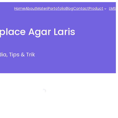
Home
About
Materi
Portofolio
Blog
Contact
Product
LMS
place Agar Laris
dia
, 
Tips & Trik