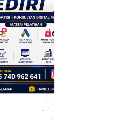
tegi
asaran
asis Data
k Bisnis yang
tumbuh
l marketing telah
bah cara bisnis
mbang. Dulu,
si banyak…