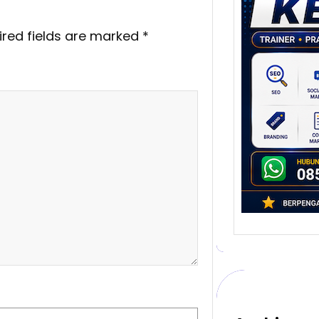
Stra
Pem
Berb
ired fields are marked
*
untu
Ber
Digita
mengu
berke
promo