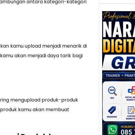
inambungan antara kategori-kategori
Nar
Digi
kan kamu upload menjadi menarik di
Gres
kamu akan menjadi daya tarik bagi
Meni
Daya
dan B
Tran
Digit
Perke
sering mengupload produk-produk
indust
k-produk kamu akan membuat
meng
peru
mempr