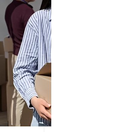
Tok Buat
an, Gimana
teginya ?
Juga Cara
alan Di Tiktokshop
k menjadi tempat
an…