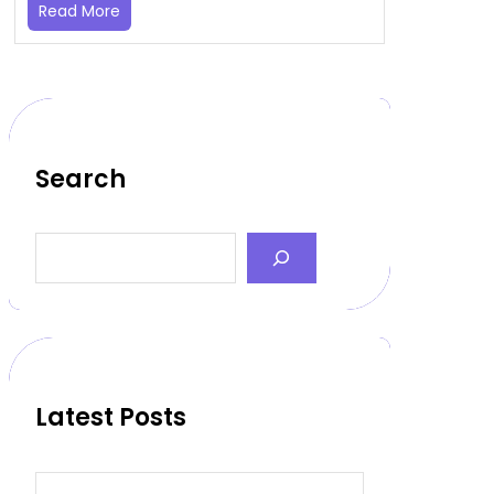
Read More
Search
S
e
a
r
c
h
Latest Posts