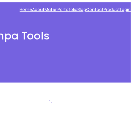
Home
About
Materi
Portofolio
Blog
Contact
Product
Login
npa Tools