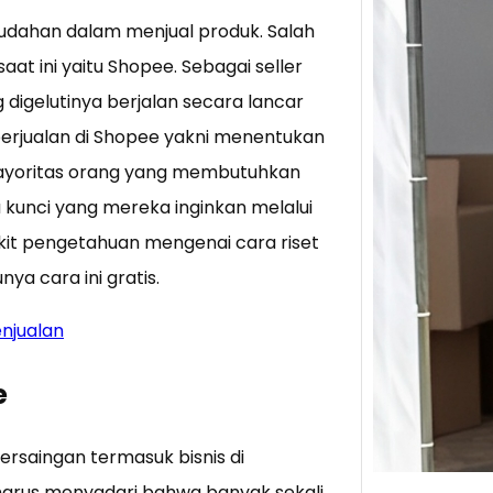
udahan dalam menjual produk. Salah
Tik 
t ini yaitu Shopee. Sebagai seller
Jual
g digelutinya berjalan secara lancar
Stra
n berjualan di Shopee yakni menentukan
Baca 
 Mayoritas orang yang membutuhkan
Berju
TikTo
kunci yang mereka inginkan melalui
hibur
kit pengetahuan mengenai cara riset
ya cara ini gratis.
njualan
e
ersaingan termasuk bisnis di
harus menyadari bahwa banyak sekali