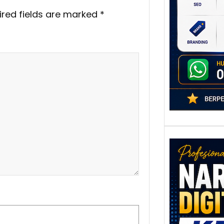
poten
ired fields are marked
*
berbe
adala
Nar
Digi
Kedi