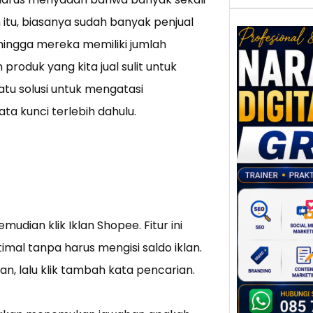
 itu, biasanya sudah banyak penjual
ehingga mereka memiliki jumlah
roduk yang kita jual sulit untuk
satu solusi untuk mengatasi
Nar
Digi
a kunci terlebih dahulu.
Gres
Meni
Daya
dan B
Tran
Digit
Perke
mudian klik Iklan Shopee. Fitur ini
indust
mal tanpa harus mengisi saldo iklan.
meng
an, lalu klik tambah kata pencarian.
peru
mempr