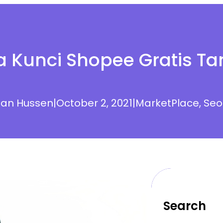
ta Kunci Shopee Gratis Ta
an Hussen
|
October 2, 2021
|
MarketPlace
, 
Seo
Search