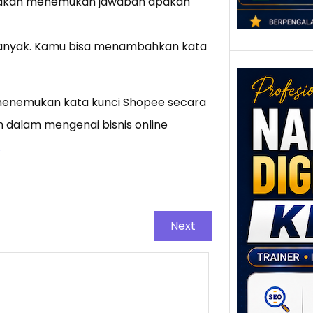
kamu akan menemukan jawaban apakah
 banyak. Kamu bisa menambahkan kata
 menemukan kata kunci Shopee secara
ih dalam mengenai bisnis online
.
Nar
Digi
Klat
Next
UMK
Loka
Melal
Digit
Setia