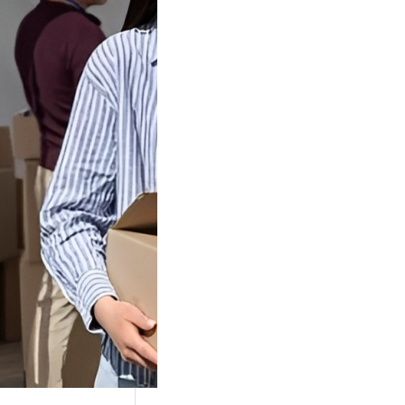
Tok Buat
an, Gimana
teginya ?
Juga Cara
alan Di Tiktokshop
k menjadi tempat
an…