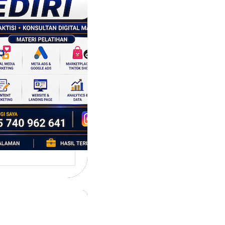
tegi
asaran
asis Data
k Bisnis yang
tumbuh
l marketing telah
bah cara bisnis
mbang. Dulu,
si banyak…