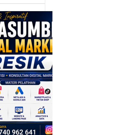
asumber
tal Marketing
ik:
ngkatkan
 Saing SDM
isnis di Era
sformasi
al
mbangan dunia
ri tidak hanya
ubah cara
sahaan
oduksi barang,…