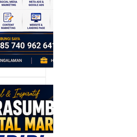
si ekonomi yang
da, dan Klaten
h…
asumber
tal Marketing
ri: Membangun