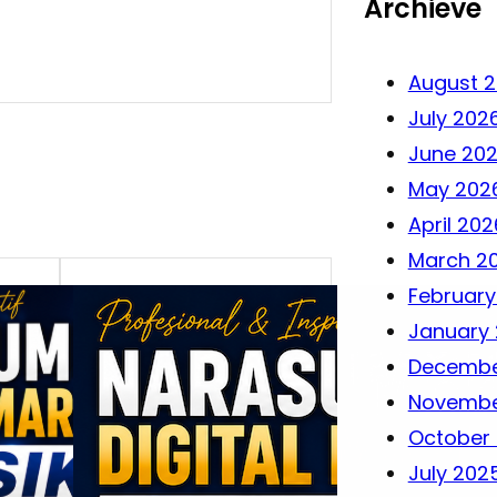
Archieve
August 
July 202
June 20
May 202
April 202
March 2
February
January
Decembe
Novembe
October
July 202