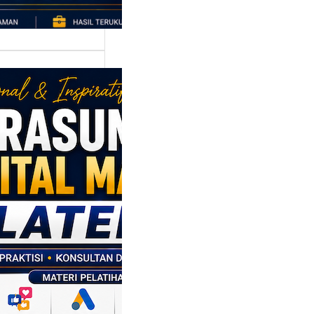
asumber
tal Marketing
en: Membantu
M dan SDM
l Naik Kelas
ui Strategi
al
p daerah memiliki