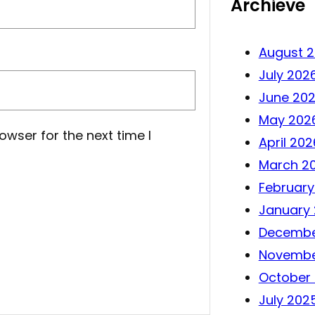
Archieve
August 
July 202
June 20
May 202
owser for the next time I
April 202
March 2
February
January
Decembe
Novembe
October
July 202