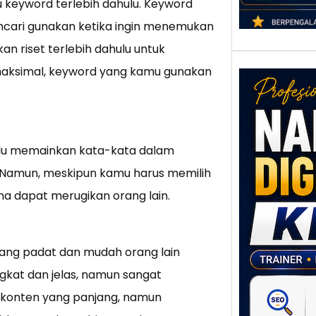
 keyword terlebih dahulu. Keyword
encari gunakan ketika ingin menemukan
n riset terlebih dahulu untuk
aksimal, keyword yang kamu gunakan
rlu memainkan kata-kata dalam
n. Namun, meskipun kamu harus memilih
Nar
ena dapat merugikan orang lain.
Digi
Klat
UMK
Loka
yang padat dan mudah orang lain
Melal
gkat dan jelas, namun sangat
Digit
lis konten yang panjang, namun
Setia