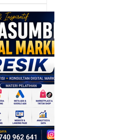
asumber
tal Marketing
ik:
ngkatkan
 Saing SDM
isnis di Era
sformasi
al
mbangan dunia
ri tidak hanya
ubah cara
sahaan
oduksi barang,…