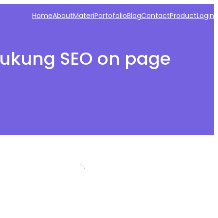
Home
About
Materi
Portofolio
Blog
Contact
Product
Login
dukung SEO on page