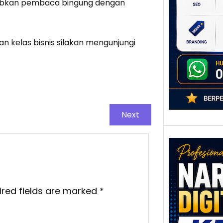
babkan pembaca bingung dengan
poten
berbe
adala
dan kelas bisnis silakan mengunjungi
Next
ired fields are marked
*
Nar
Digi
Kedi