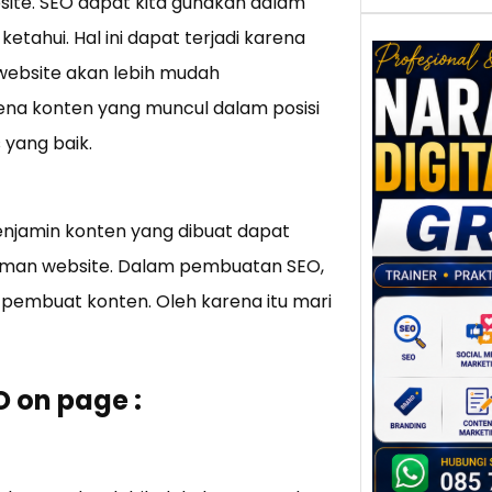
ite. SEO dapat kita gunakan dalam
hui. Hal ini dapat terjadi karena
ebsite akan lebih mudah
na konten yang muncul dalam posisi
Nar
 yang baik.
Digi
Gres
Meni
njamin konten yang dibuat dapat
Daya
dan B
laman website. Dalam pembuatan SEO,
Tran
g pembuat konten. Oleh karena itu mari
Digit
Perke
indust
 on page :
meng
peru
mempr