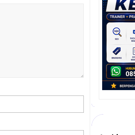
Stra
Pem
Berb
untu
Ber
Digita
mengu
berke
promo