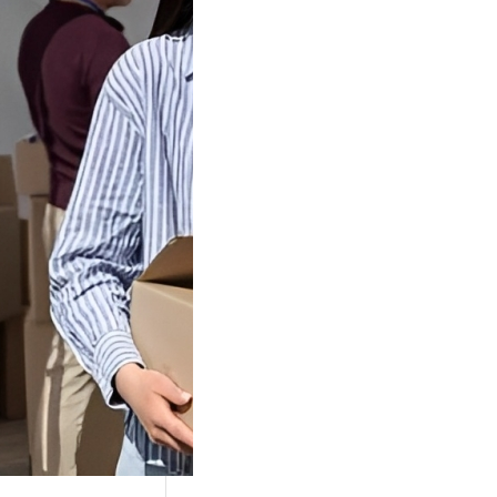
Tok Buat
an, Gimana
teginya ?
Juga Cara
alan Di Tiktokshop
k menjadi tempat
an…