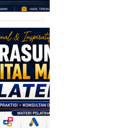
asumber
tal Marketing
en: Membantu
M dan SDM
l Naik Kelas
ui Strategi
al
p daerah memiliki