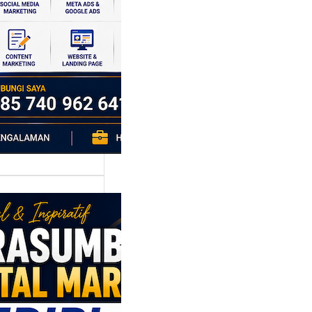
si ekonomi yang
da, dan Klaten
h…
asumber
tal Marketing
ri: Membangun