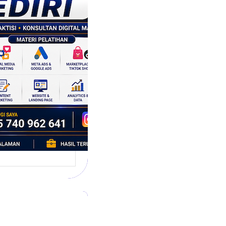
tegi
asaran
asis Data
k Bisnis yang
tumbuh
l marketing telah
bah cara bisnis
mbang. Dulu,
si banyak…