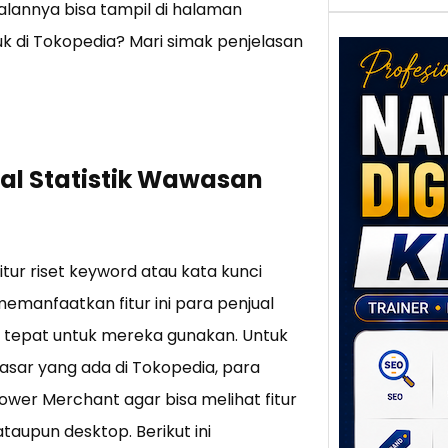
alannya bisa tampil di halaman
k di Tokopedia? Mari simak penjelasan
al Statistik Wawasan
Nar
Digi
Klat
tur riset keyword atau kata kunci
UMK
Loka
emanfaatkan fitur ini para penjual
Melal
g tepat untuk mereka gunakan. Untuk
Digit
sar yang ada di Tokopedia, para
Setia
ower Merchant agar bisa melihat fitur
poten
berbe
 ataupun desktop. Berikut ini