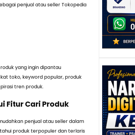
adala
agai penjual atau seller Tokopedia
produk yang ingin dipantau
gkat toko, keyword popular, produk
pirasi tren produk.
Nar
i Fitur Cari Produk
Digi
Kedi
Stra
mudahkan penjual atau seller dalam
Pem
tahui produk terpopuler dan terlaris
Berb