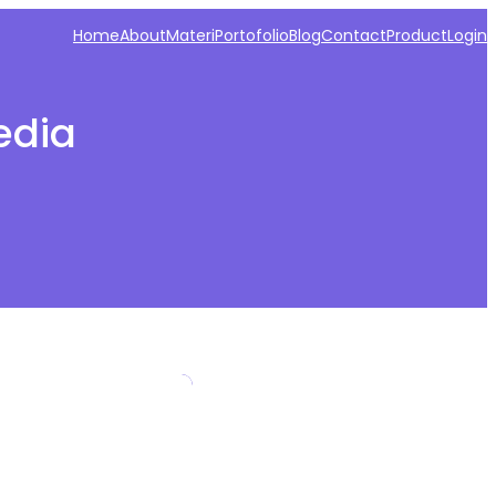
Home
About
Materi
Portofolio
Blog
Contact
Product
Login
edia