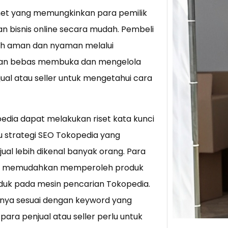
et yang memungkinkan para pemilik
Tik 
n bisnis online secara mudah. Pembeli
Jual
ih aman dan nyaman melalui
Stra
engan bebas membuka dan mengelola
Baca 
ual atau seller untuk mengetahui cara
Berju
TikTo
hibur
edia dapat melakukan riset kata kunci
atu strategi SEO Tokopedia yang
ual lebih dikenal banyak orang. Para
tuk memudahkan memperoleh produk
uk pada mesin pencarian Tokopedia.
anya sesuai dengan keyword yang
ara penjual atau seller perlu untuk