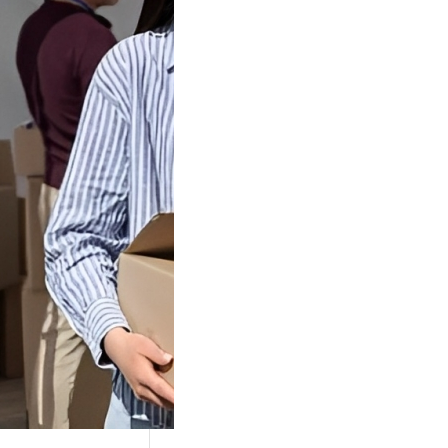
Tok Buat
an, Gimana
teginya ?
Juga Cara
alan Di Tiktokshop
k menjadi tempat
an…