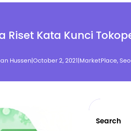
a Riset Kata Kunci Tokop
an Hussen
|
October 2, 2021
|
MarketPlace
, 
Seo
Search