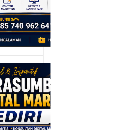
h…
asumber
tal Marketing
ri: Membangun
tegi
asaran
asis Data