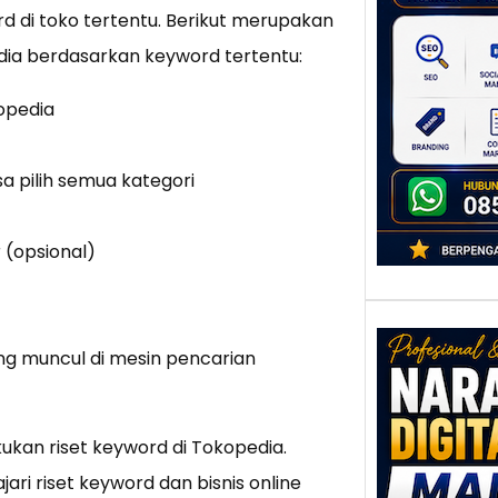
untu
d di toko tertentu. Berikut merupakan
Ber
dia berdasarkan keyword tertentu:
Digita
mengu
kopedia
berke
promo
sa pilih semua kategori
 (opsional)
ng muncul di mesin pencarian
Nar
Digi
ukan riset keyword di Tokopedia.
Mala
Men
ri riset keyword dan bisnis online
Talen