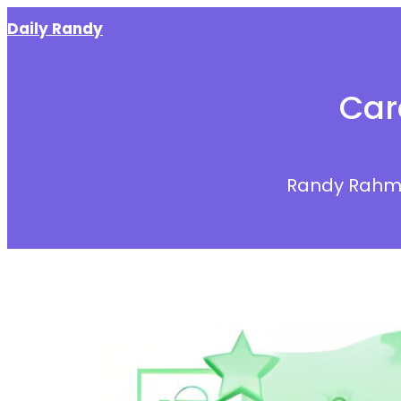
Skip
Daily Randy
to
content
Car
Randy Rahm