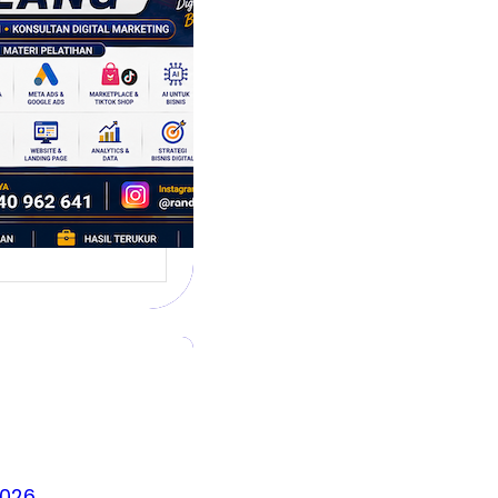
 Siap
hadapi Dunia
is Modern
g dikenal sebagai
 satu kota yang
irkan banyak ide,
2026