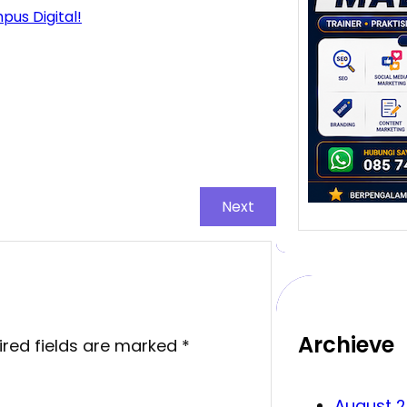
us Digital!
yang
Meng
Bisn
Malan
salah
melah
…
Next
Archieve
ired fields are marked
*
August 