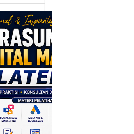
asumber
tal Marketing
en: Membantu
M dan SDM
l Naik Kelas
ui Strategi
al
p daerah memiliki
si ekonomi yang
da, dan Klaten