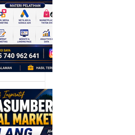
k Bisnis yang
tumbuh
l marketing telah
bah cara bisnis
mbang. Dulu,
si banyak…
asumber
tal Marketing
ng:
yiapkan
ta Digital