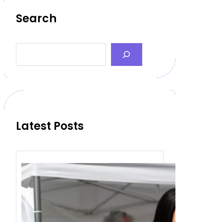
Search
S
e
a
r
c
h
Latest Posts