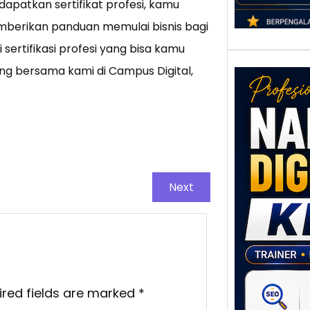
dapatkan sertifikat profesi, kamu
mberikan panduan memulai bisnis bagi
ertifikasi profesi yang bisa kamu
ng bersama kami di Campus Digital,
Next
Nar
Digi
Klat
UMK
Loka
Melal
Digit
ired fields are marked
*
Setia