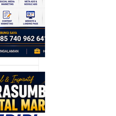
si ekonomi yang
da, dan Klaten
h…
asumber
tal Marketing
ri: Membangun