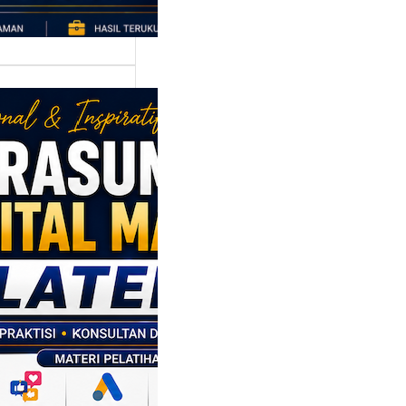
asumber
tal Marketing
en: Membantu
M dan SDM
l Naik Kelas
ui Strategi
al
p daerah memiliki