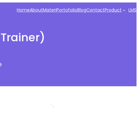
Home
About
Materi
Portofolio
Blog
Contact
Product
LMS
 Trainer)
e