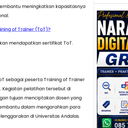
membantu meningkatkan kapasitasnya
nal.
ning of Trainer (ToT)?
Nar
Digi
kan mendapatkan sertifikat ToT.
Gres
Meni
Daya
dan B
Tran
Digit
ToT sebagai peserta Training of Trainer
Kegiatan pelatihan tersebut di
Perke
indust
dengan tujuan menciptakan dosen yang
meng
 membantu dalam mengarahkan para
peru
enggarakan di Universitas Andalas.
mempr