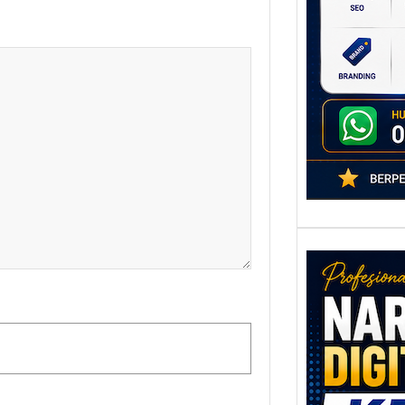
poten
berbe
adala
Nar
Digi
Kedi