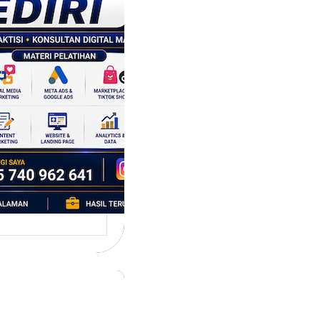
tegi
asaran
asis Data
k Bisnis yang
tumbuh
l marketing telah
bah cara bisnis
mbang. Dulu,
si banyak…