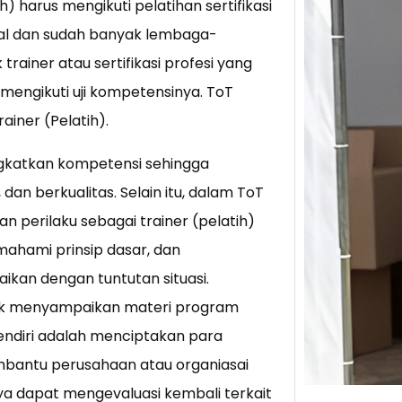
h) harus mengikuti pelatihan sertifikasi
nal dan sudah banyak lembaga-
Tik 
rainer atau sertifikasi profesi yang
Jual
Stra
b mengikuti uji kompetensinya. ToT
ainer (Pelatih).
Baca 
Berju
ngkatkan kompetensi sehingga
TikTo
hibur
dan berkualitas. Selain itu, dalam ToT
perilaku sebagai trainer (pelatih)
ahami prinsip dasar, dan
aikan dengan tuntutan situasi.
ntuk menyampaikan materi program
sendiri adalah menciptakan para
membantu perusahaan atau organiasai
 dapat mengevaluasi kembali terkait