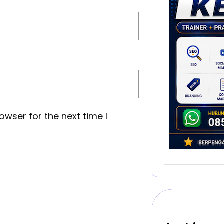
Stra
Pem
Berb
untu
Ber
Digita
mengu
berke
promo
owser for the next time I