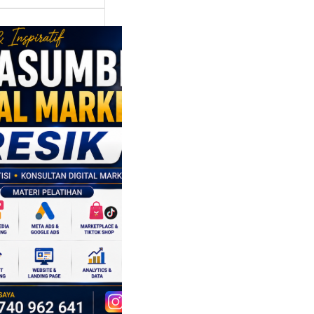
asumber
tal Marketing
ik:
ngkatkan
 Saing SDM
isnis di Era
sformasi
al
mbangan dunia
ri tidak hanya
ubah cara
sahaan
oduksi barang,…