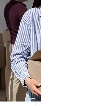
Tok Buat
an, Gimana
teginya ?
Juga Cara
alan Di Tiktokshop
k menjadi tempat
an…