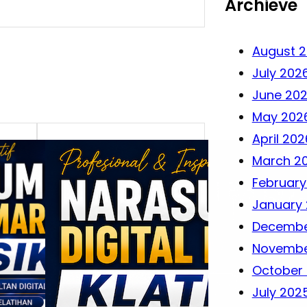
Archieve
August 
July 202
June 20
May 202
April 202
March 2
February
January
Decembe
Novembe
October
July 202