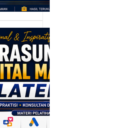
asumber
tal Marketing
en: Membantu
M dan SDM
l Naik Kelas
ui Strategi
al
p daerah memiliki