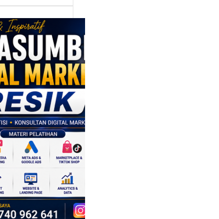
asumber
tal Marketing
ik:
ngkatkan
 Saing SDM
isnis di Era
sformasi
al
mbangan dunia
ri tidak hanya
ubah cara
sahaan
oduksi barang,…