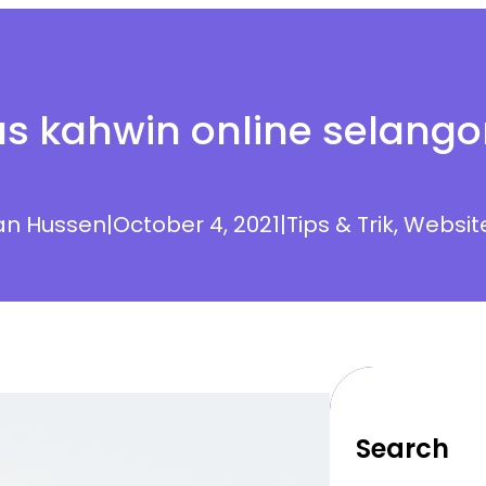
s kahwin online selango
n Hussen
|
October 4, 2021
|
Tips & Trik
, 
Websit
Search