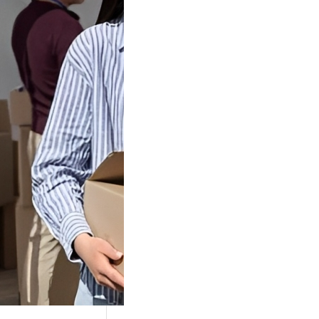
Tok Buat
an, Gimana
teginya ?
Juga Cara
alan Di Tiktokshop
k menjadi tempat
an…