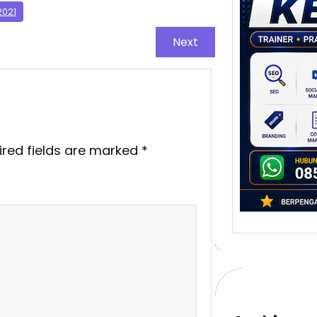
Stra
2021
Pem
Berb
Next
untu
Ber
Digita
mengu
berke
promo
ired fields are marked
*