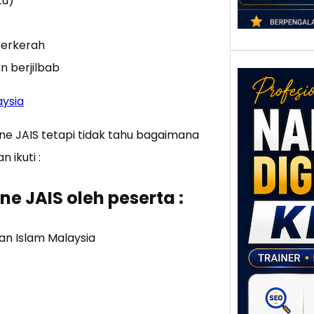
tu)
berkerah
n berjilbab
aysia
line JAIS tetapi tidak tahu bagaimana
 ikuti :
Nar
e JAIS oleh peserta :
Digi
Klat
UMK
n Islam Malaysia
Loka
Melal
Digit
Setia