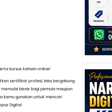
poten
berbe
adala
erta kursus kahwin online!
an sertifikat profesi, bisa bergabung
 memulai bisnis bagi pemula maupun
bisa kamu gunakan untuk mencari
Nar
Digi
us Digital.
Kedi