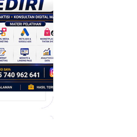
tegi
asaran
asis Data
k Bisnis yang
tumbuh
l marketing telah
bah cara bisnis
mbang. Dulu,
si banyak…