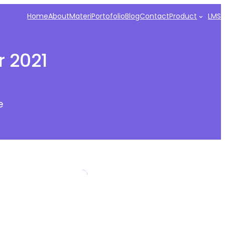
Home
About
Materi
Portofolio
Blog
Contact
Product
LMS
r 2021
e