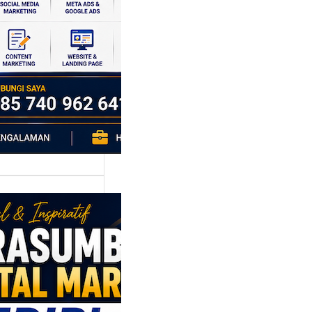
si ekonomi yang
da, dan Klaten
h…
asumber
tal Marketing
ri: Membangun