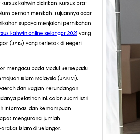
kursus kahwin didirikan. Kursus pra-
belum pernah menikah. Tujuannya agar
Tik 
ikahan supaya menjalani pernikahan
Jual
Stra
rsus kahwin online selangor 2021
yang
Baca 
or (JAIS) yang terletak di Negeri
Berju
TikTo
hibur
ngor mengacu pada Modul Bersepadu
emajuan Islam Malaysia (JAKIM).
m Daerah dan Bagian Perundangan
nya pelatihan ini, calon suami istri
eh informasi dan kemampuan
dapat mengurangi jumlah
rakat islam di Selangor.