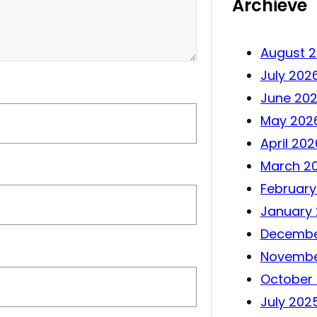
Archieve
August 
July 202
June 20
May 202
April 202
March 2
February
January
Decembe
Novembe
October
July 202