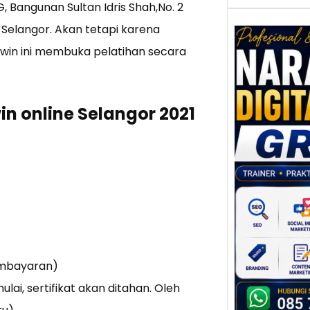
, Bangunan Sultan Idris Shah,No. 2
 Selangor. Akan tetapi karena
ahwin ini membuka pelatihan secara
Nar
Digi
n online Selangor 2021
Gres
Meni
Daya
dan B
Tran
Digit
Perke
indust
meng
embayaran)
peru
mempr
lai, sertifikat akan ditahan. Oleh