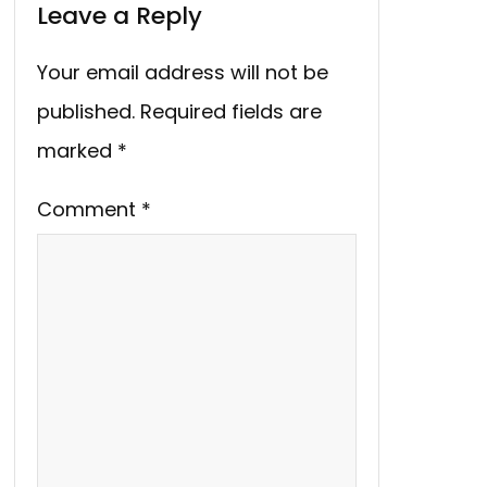
Leave a Reply
Your email address will not be
published.
Required fields are
marked
*
Comment
*