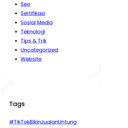
Seo
Sertifikasi
Sosial Media
Teknologi
Tips & Trik
Uncategorized
Website
Tags
#TikTokBikinJualanUntung