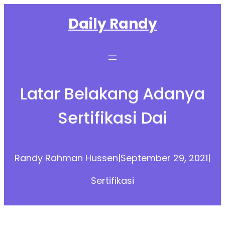
Skip
Daily Randy
to
content
Latar Belakang Adanya
Sertifikasi Dai
Randy Rahman Hussen
|
September 29, 2021
|
Sertifikasi