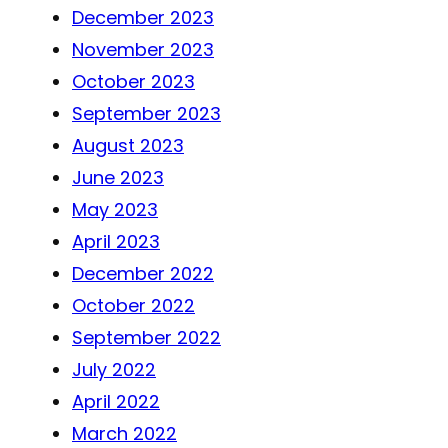
December 2023
November 2023
October 2023
September 2023
August 2023
June 2023
May 2023
April 2023
December 2022
October 2022
September 2022
July 2022
April 2022
March 2022