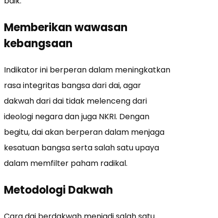
baik.
Memberikan wawasan
kebangsaan
Indikator ini berperan dalam meningkatkan
rasa integritas bangsa dari dai, agar
dakwah dari dai tidak melenceng dari
ideologi negara dan juga NKRI. Dengan
begitu, dai akan berperan dalam menjaga
kesatuan bangsa serta salah satu upaya
dalam memfilter paham radikal.
Metodologi Dakwah
Cara dai berdakwah menjadi salah satu