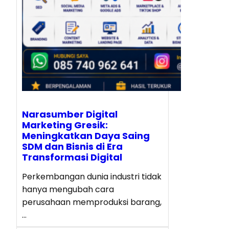
Narasumber Digital
Marketing Gresik:
Meningkatkan Daya Saing
SDM dan Bisnis di Era
Transformasi Digital
Perkembangan dunia industri tidak
hanya mengubah cara
perusahaan memproduksi barang,
…