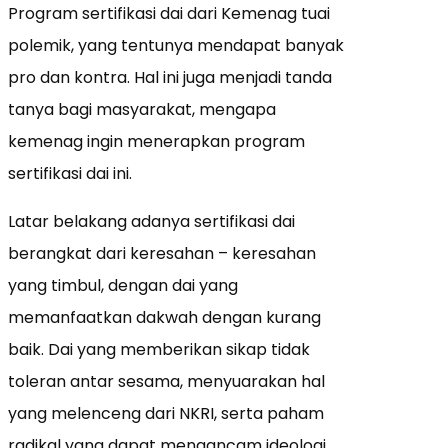
Program sertifikasi dai dari Kemenag tuai
polemik, yang tentunya mendapat banyak
pro dan kontra. Hal ini juga menjadi tanda
tanya bagi masyarakat, mengapa
kemenag ingin menerapkan program
sertifikasi dai ini.
Latar belakang adanya sertifikasi dai
berangkat dari keresahan – keresahan
yang timbul, dengan dai yang
memanfaatkan dakwah dengan kurang
baik. Dai yang memberikan sikap tidak
toleran antar sesama, menyuarakan hal
yang melenceng dari NKRI, serta paham
radikal yang dapat mengancam ideologi