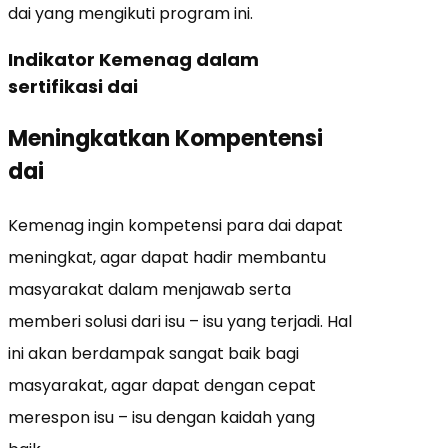
dai yang mengikuti program ini.
Indikator Kemenag dalam
sertifikasi dai
Meningkatkan Kompentensi
dai
Kemenag ingin kompetensi para dai dapat
meningkat, agar dapat hadir membantu
masyarakat dalam menjawab serta
memberi solusi dari isu – isu yang terjadi. Hal
ini akan berdampak sangat baik bagi
masyarakat, agar dapat dengan cepat
merespon isu – isu dengan kaidah yang