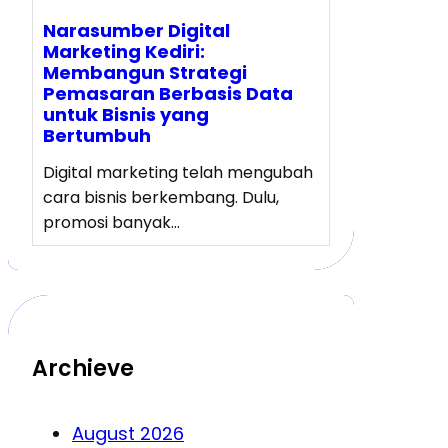
Narasumber Digital
Marketing Kediri:
Membangun Strategi
Pemasaran Berbasis Data
untuk Bisnis yang
Bertumbuh
Digital marketing telah mengubah
cara bisnis berkembang. Dulu,
promosi banyak…
Archieve
August 2026