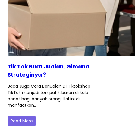
Tik Tok Buat Jualan, Gimana
Strateginya ?
Baca Juga Cara Berjualan Di Tiktokshop
TikTok menjadi tempat hiburan di kala
penat bagi banyak orang. Hal ini di
manfaatkan…
Read More