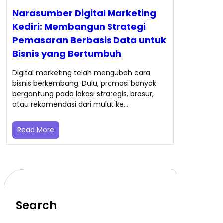
Narasumber Digital Marketing
Kediri: Membangun Strategi
Pemasaran Berbasis Data untuk
Bisnis yang Bertumbuh
Digital marketing telah mengubah cara
bisnis berkembang. Dulu, promosi banyak
bergantung pada lokasi strategis, brosur,
atau rekomendasi dari mulut ke…
Read More
Search