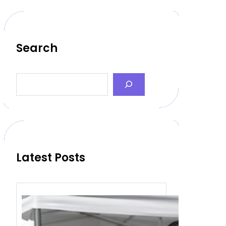
Search
S
e
a
r
c
h
Latest Posts