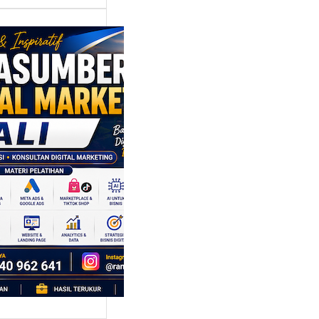
asumber
tal Marketing
: Mengangkat
nsi Lokal
lui Strategi
en dan
galaman
al
idak hanya dikenal
a keindahan
a. Di balik
i,…