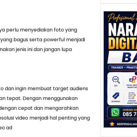
nya perlu menyediakan foto yang
Nar
Digi
i yang bagus serta powerful menjadi
Bali
akan jenis ini dan jangan lupa
Pote
mela
Kont
Pen
Digit
to dan ingin membuat target audiens
Bali t
karen
lihan tepat. Dengan menggunakan
alamny
n dengan cepat dan mengarahkan
panta
solusi video menjadi hal penting yang
eo ad