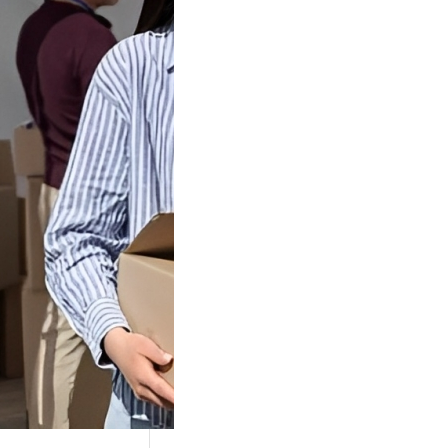
Tok Buat
an, Gimana
teginya ?
Juga Cara
alan Di Tiktokshop
k menjadi tempat
an…