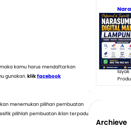
Nar
Digi
Lam
Meng
Loka
Pelu
yang
Lampu
banya
um maka kamu harus mendaftarkan
layak 
mu gunakan.
klik
facebook
Produ
u akan menemukan pilihan pembuatan
sifik pilihlah pembuatan iklan terpadu
Archieve