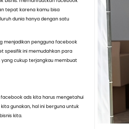
ik bisnis. memanfaatkan facebook
an tepat karena kamu bisa
Tik 
uruh dunia hanya dengan satu
Jual
Stra
Baca 
ang menjadikan pengguna facebook
Berju
et spesifik ini memudahkan para
TikTo
an yang cukup terjangkau membuat
hibur
.
 facebook ads kita harus mengetahui
kita gunakan, hal ini berguna untuk
snis kita.