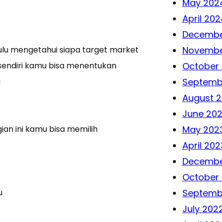
May 202
April 202
Decembe
ulu mengetahui siapa target market
Novembe
sendiri kamu bisa menentukan
October
u
Septemb
August 
June 20
an ini kamu bisa memilih
May 202
April 202
Decembe
October
u
Septemb
July 202