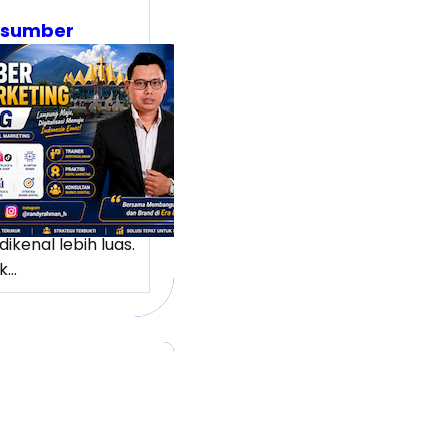
asumber
tal Marketing
pung:
ubah Potensi
l Menjadi
ang Pasar
 Lebih Luas
ng memiliki
k potensi yang
dikenal lebih luas.
k…