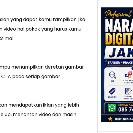
ian yang dapat kamu tampilkan jika
n video hal pokok yang harus kamu
Nar
ksimal
Digi
Jaka
Mem
Keun
Ten
 mampu menampilkan deretan gambar
Pers
yang
n CTA pada setiap gambar
Jakar
yang 
Pagi h
an mendapatkan iklan yang lebih
ipe up, menonton video dan masih