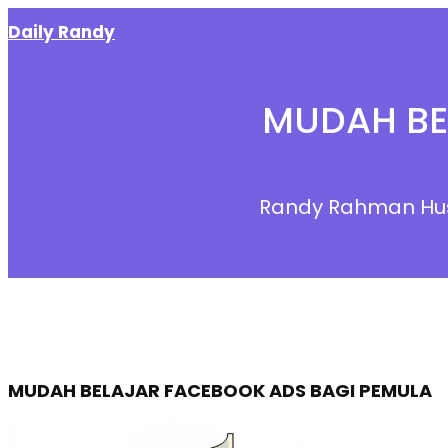
Skip
Daily Randy
to
content
MUDAH BE
Randy Rahman Hu
MUDAH BELAJAR FACEBOOK ADS BAGI PEMULA