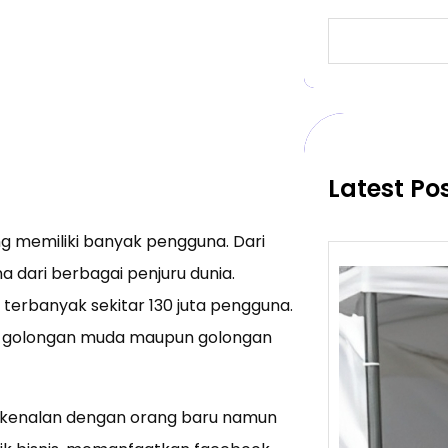
S
e
a
r
c
h
Latest Po
g memiliki banyak pengguna. Dari
a dari berbagai penjuru dunia.
terbanyak sekitar 130 juta pengguna.
k golongan muda maupun golongan
erkenalan dengan orang baru namun