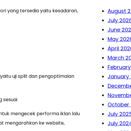
ori yang tersedia yaitu kesadaran,
August 
July 202
June 20
May 202
April 202
March 2
February
yaitu uji split dan pengoptimalan
January
Decembe
Novembe
g sesuai
October
 untuk mengecek performa iklan lalu
July 202
apat mengarahkan ke website,
July 202