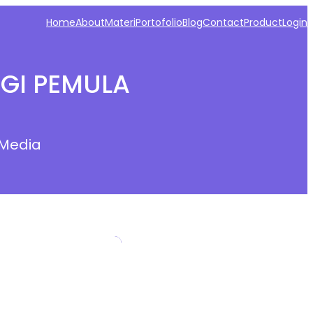
Home
About
Materi
Portofolio
Blog
Contact
Product
Login
GI PEMULA
 Media