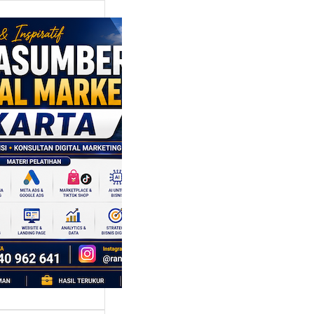
asumber
tal Marketing
rta: Strategi
bangun
ggulan di
gah
aingan Pasar
 Cepat
ta adalah kota
bergerak cepat.
ari, sebuah tren…